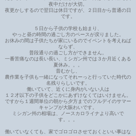
夜中だけが大切。
夜更かしするので翌日は休日ですが、２日目から普通の日
です。
５日から子供の学校も始まり、
やっと昼の時間の過ごし方のペースが戻りました。
お休みの間は子供たちが家にいるのでイベントを考えねば
ならず、
普段通りの過ごし方ができません。
一番苦痛なのは長い長い、ミシガン州では３か月近くある
夏休み。。。
昔むかし、
農作業を子供も一緒になってそれーっと行っていた時代の
名残りらしいです。
働いていて、近くに身内がいない人は
１２才以下の子供をどこかにあずけなくてはいけません。
ですから１週間単位の朝から夕方までのフルデイのサマー
キャンプが大賑わいです。
ミシガン州の相場は、ノースカロライナより高いで
す。。。
働いていなくても、家でゴロゴロさせておくといい事はな