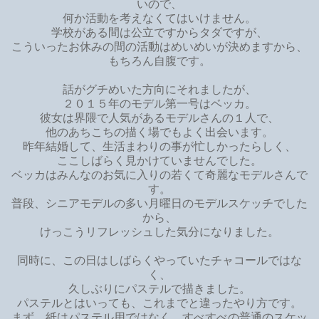
いので、
何か活動を考えなくてはいけません。
学校がある間は公立ですからタダですが、
こういったお休みの間の活動はめいめいが決めますから、
もちろん自腹です。
話がグチめいた方向にそれましたが、
２０１５年のモデル第一号はベッカ。
彼女は界隈で人気があるモデルさんの１人で、
他のあちこちの描く場でもよく出会います。
昨年結婚して、生活まわりの事が忙しかったらしく、
ここしばらく見かけていませんでした。
ベッカはみんなのお気に入りの若くて奇麗なモデルさんで
す。
普段、シニアモデルの多い月曜日のモデルスケッチでした
から、
けっこうリフレッシュした気分になりました。
同時に、この日はしばらくやっていたチャコールではな
く、
久しぶりにパステルで描きました。
パステルとはいっても、これまでと違ったやり方です。
まず、紙はパステル用ではなく、すべすべの普通のスケッ