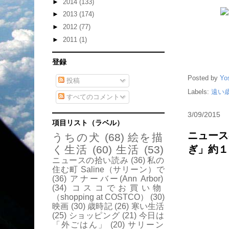
►
2014
(133)
►
2013
(174)
►
2012
(77)
►
2011
(1)
登録
Posted by
Yo
投稿
Labels:
遠い
すべてのコメント
3/09/2015
項目リスト（ラベル）
ニュース
うちの犬
(68)
絵を描
く生活
(60)
生活
(53)
ぎ」約１
ニュースの拾い読み
(36)
私の
住む町 Saline（サリーン）で
(36)
アナーバー(Ann Arbor)
(34)
コスコでお買い物
（shopping at COSTCO）
(30)
映画
(30)
歳時記
(26)
寒い生活
(25)
ショッピング
(21)
今日は
「外ごはん」
(20)
サリーン