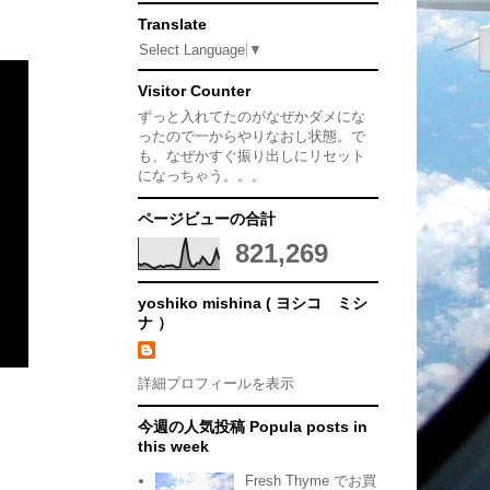
Translate
Select Language
▼
Visitor Counter
ずっと入れてたのがなぜかダメにな
ったので一からやりなおし状態。で
も、なぜかすぐ振り出しにリセット
になっちゃう。。。
ページビューの合計
821,269
yoshiko mishina ( ヨシコ ミシ
ナ ）
詳細プロフィールを表示
今週の人気投稿 Popula posts in
this week
Fresh Thyme でお買