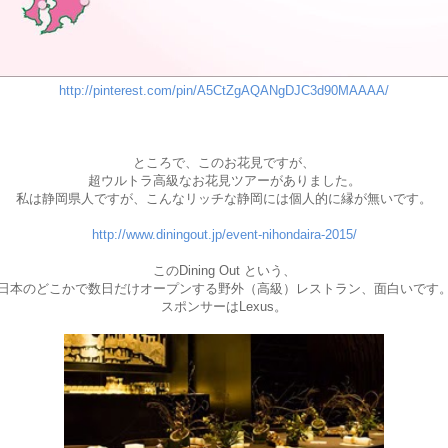
http://pinterest.com/pin/A5CtZgAQANgDJC3d90MAAAA/
ところで、このお花見ですが、
超ウルトラ高級なお花見ツアーがありました。
私は静岡県人ですが、こんなリッチな静岡には個人的に縁が無いです。
http://www.diningout.jp/event-nihondaira-2015/
このDining Out という、
日本のどこかで数日だけオープンする野外（高級）レストラン、面白いです
スポンサーはLexus。