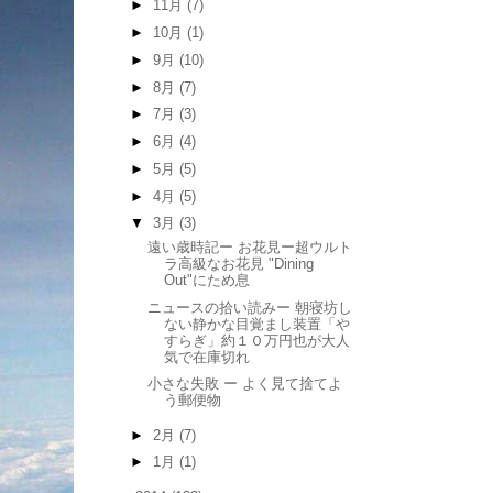
►
11月
(7)
►
10月
(1)
►
9月
(10)
►
8月
(7)
►
7月
(3)
►
6月
(4)
►
5月
(5)
►
4月
(5)
▼
3月
(3)
遠い歳時記ー お花見ー超ウルト
ラ高級なお花見 "Dining
Out"にため息
ニュースの拾い読みー 朝寝坊し
ない静かな目覚まし装置「や
すらぎ」約１０万円也が大人
気で在庫切れ
小さな失敗 ー よく見て捨てよ
う郵便物
►
2月
(7)
►
1月
(1)