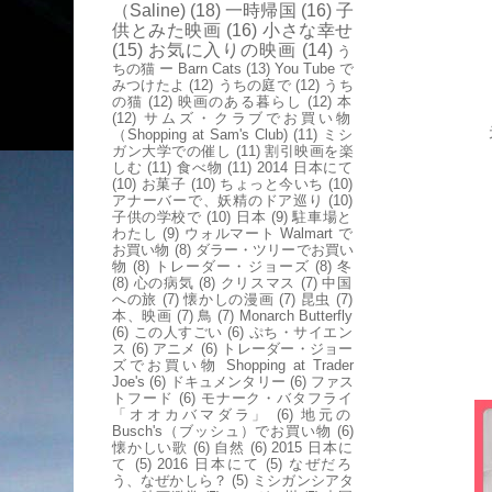
（Saline)
(18)
一時帰国
(16)
子
供とみた映画
(16)
小さな幸せ
(15)
お気に入りの映画
(14)
う
ちの猫 ー Barn Cats
(13)
You Tube で
みつけたよ
(12)
うちの庭で
(12)
うち
の猫
(12)
映画のある暮らし
(12)
本
(12)
サムズ・クラブでお買い物
（Shopping at Sam's Club)
(11)
ミシ
ガン大学での催し
(11)
割引映画を楽
しむ
(11)
食べ物
(11)
2014 日本にて
(10)
お菓子
(10)
ちょっと今いち
(10)
アナーバーで、妖精のドア巡り
(10)
子供の学校で
(10)
日本
(9)
駐車場と
わたし
(9)
ウォルマート Walmart で
お買い物
(8)
ダラー・ツリーでお買い
物
(8)
トレーダー・ジョーズ
(8)
冬
(8)
心の病気
(8)
クリスマス
(7)
中国
への旅
(7)
懐かしの漫画
(7)
昆虫
(7)
本、映画
(7)
鳥
(7)
Monarch Butterfly
(6)
この人すごい
(6)
ぷち・サイエン
ス
(6)
アニメ
(6)
トレーダー・ジョー
ズでお買い物 Shopping at Trader
Joe's
(6)
ドキュメンタリー
(6)
ファス
トフード
(6)
モナーク・バタフライ
「オオカバマダラ」
(6)
地元の
Busch's（ブッシュ）でお買い物
(6)
懐かしい歌
(6)
自然
(6)
2015 日本に
て
(5)
2016 日本にて
(5)
なぜだろ
う、なぜかしら？
(5)
ミシガンシアタ