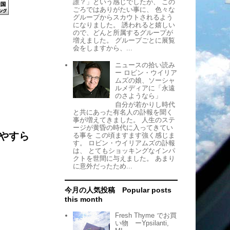
誰？」という感じでしたが、 この
ごろではありがたい事に、 色々な
グループからスカウトされるよう
になりました。 誘われると嬉しい
ので、どんと所属するグループが
増えました。 グループごとに展覧
会をしますから、...
ニュースの拾い読み
ー ロビン・ウイリア
ムズの娘、ソーシャ
ルメディアに「永遠
のさようなら」
自分が若かりし時代
と共にあった有名人の訃報を聞く
事が増えてきました。 人生のステ
ージが黄昏の時代に入ってきてい
やすら
る事を この頃ますます強く感じま
す。 ロビン・ウイリアムズの訃報
は、 とてもショッキングなインパ
クトを世間に与えました。 あまり
に意外だったため...
今月の人気投稿 Popular posts
this month
Fresh Thyme でお買
い物 ーYpsilanti,