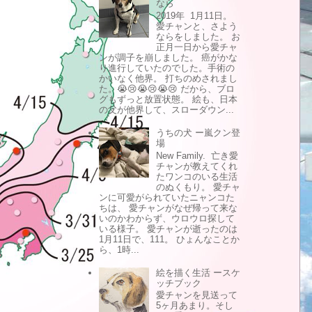
なら
2019年 1月11日。
愛チャンと、さよう
ならをしました。 お
正月一日から愛チャ
ンが調子を崩しました。 癌がかな
り進行していたのでした。手術の
かいなく他界。 打ちのめされまし
た。😭😢😭😢😭😢 だから、ブロ
グもずっと放置状態。 絵も、日本
の父が他界して、スローダウン...
うちの犬 ー嵐クン登
場
New Family. 亡き愛
チャンが教えてくれ
たワンコのいる生活
のぬくもり。 愛チャ
ンに可愛がられていたニャンコた
ちは、 愛チャンがなぜ帰って来な
いのかわからず、ウロウロ探して
いる様子。 愛チャンが逝ったのは
1月11日で、111。 ひょんなことか
ら、1時...
絵を描く生活 ースケ
ッチブック
愛チャンを見送って
5ヶ月あまり。そし