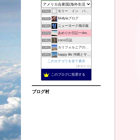
Jennyと世界へ
133位
モリー イン パラダイス + オリー＜マウイの日々＞
134位
Mollylaブログ
135位
ニューヨーク掲示板
136位
あめりか日記ーAmerica Nikkiー
137位
coco日誌
138位
カリフォルニアの陽射しの中で
139位
happy life 沖縄とサンディエゴ
140位
このカテゴリを全て表示
めおと in NEW YORK | ニューヨーク情報サイト
141位
参加する
「はちがー」のアメリカの田舎でバタバタと生きてます！駐在中。
142位
このブログに投票する
メトロポリタンダイアリー
143位
ロサンゼルス・トーランス・情報ブログ
144位
ブログ村