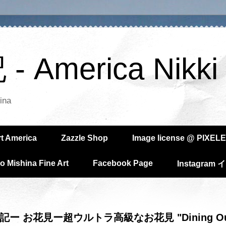
America Nikki
ina
rt America
Zazzle Shop
Image license @ PIXELE
o Mishina Fine Art
Facebook Page
Instagra
ー お花見ー超ウルトラ高級なお花見 "Dining Ou