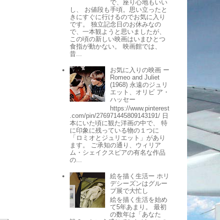
で、座り心地もいい
し、 お値段も手頃。思い立ったと
きにすぐに行けるのでお気に入り
です。 独立記念日のお休みなの
で、一本観ようと思いましたが、
この頃の新しい映画はいまひとつ
食指が動かない。 映画館では、
昔...
お気に入りの映画 ー
Romeo and Juliet
(1968) 永遠のジュリ
エット、オリビ ア・
ハッセー
https://www.pinterest
.com/pin/276971445809143191/ 日
本にいた頃に観た洋画の中で、 特
に印象に残っている物の１つに
「ロミオとジュリエット」があり
ます。 ご承知の通り、ウィリア
ム・シェイクスピアの有名な作品
の...
絵を描く生活ー ホリ
デシーズンはグルー
プ展で大忙し
絵を描く生活を始め
て5年あまり。 最初
の数年は「あなた