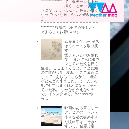
て、愛チャンをまた
描くことができるよ
うになった。 ほんと、色目が薄く
なっていたなあ。今も大好きだ
よ。
****************************************
********* 投票のポチの応援をどう
ぞよろしくお願いいた...
絵を描く生活ー そろ
そろペースを取り戻
す
愛チャンとのお別れ
で、 またさらにダウ
ンしていた絵を描く
生活。 ここまでくると、本当に絵
の仲間が心配し始め、 ここ最近に
なって、あちらこちらから、連絡
がどんどん来ました。 うーん、心
。
配させてしまうほどになっちゃっ
ていた私。 なかなか会えないの
で、インスタやら、facebookや
ら...
映画のある暮らしー
アラビアのロレンス
小さな私の街の小さ
な映画館は、行きや
すいし、全席指定