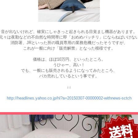
音が出ないけれど、確実にしゃきっと起きられる目覚まし機器があります。
元々は夜勤などの不自然な時間帯に即「おめめパッチリ」にならねばいけな
消防署、JRといった所の職員専用の業務危機だったそうですが、
これが一般に向け「販売解禁」となった模様です。
価格は、ほぼ10万円、といったところ。
うひゃー、高い！
でも、一般にも販売されるようになってみたところ、
バカ売れしているという事です。
↓↓
http://headlines.yahoo.co.jp/hl?a=20150307-00000002-withnews-sctch