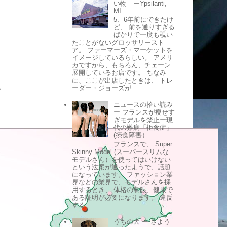
い物 ーYpsilanti,
MI
5、6年前にできたけ
ど、 前を通りすぎる
ばかりで一度も覗い
たことがないグロッサリースト
ア。 ファーマーズ・マーケットを
イメージしているらしい。 アメリ
カですから、もちろん、チェーン
展開しているお店です。 ちなみ
に、ここが出店したときは、 トレ
。
ーダー・ジョーズが...
ニュースの拾い読み
ー フランスが痩せす
ぎモデルを禁止ー現
代の難病「拒食症」
(摂食障害）
フランスで、 Super
Skinny Model (スーパースリムな
モデルさん）を使ってはいけない
という法案が通ったようで、話題
になっています。 ファッション業
界などの業界で、モデルさんを採
用するとき、 体格の制限、健康で
ある証明が必要になります。 違反
する...
うちの犬 ー さよう