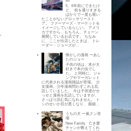
MI
5、6年前にできたけ
ど、 前を通りすぎる
ばかりで一度も覗い
たことがないグロッサリースト
ア。 ファーマーズ・マーケットを
イメージしているらしい。 アメリ
カですから、もちろん、チェーン
い
展開しているお店です。 ちなみ
に、ここが出店したときは、 トレ
ーダー・ジョーズが...
懐かしの漫画 ーあし
たのジョー
子供の頃は、本が大
好きで本の虫でし
た。 と同時に、ジャ
ンプやマーガレット
に代表される漫画雑誌が登場。 少
女漫画、少年漫画問わずこれも乱
読していました。 今は子供達がせ
っせと漫画を乱読していますが、
さっぱり読む気になれません。 ト
シのせいか目が悪くなり、 眼鏡...
うちの犬 ー嵐クン登
場
New Family. 亡き愛
チャンが教えてくれ