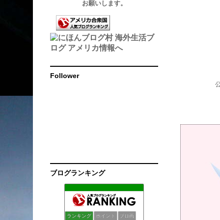
お願いします。
Follower
ブログランキング
サラのアメリカ日記
130位
アメリカ、ネバダ州から こんにちは。
131位
fukufuku日記
132位
ランキング
ポイント
ブロ画