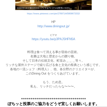
https://www.pinterest.com/pin/276971445809673332/
HP
http://www.diningout.jp/
ビデオ
https://youtu.be/p3PAJ5HFN5A
料理は食べて消える事が宿命の芸術。
名勝は大地と歴史からの贈り物。
そして日本の伝統文化、町並み＿＿＿等々。
リッチな屋外ステージで繰り広げる食と文化の祭典という感じです。
各地の一流シェフ（料理人）、他、各分野のクリエイターが、
このDining Out をつくりあげています。
もう、ため息。
私も、リッチだったらな〜〜〜。
**********************************
ぽちッと投票のご協力をどうぞ宜しくお願いします。