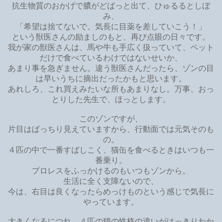
抗生物質のおかげで膿がどばっと出て、ひゅるるとしぼ
み、
「希望は捨てないで。気長に目薬を差していこう！」
という獣医さんの励ましのもと、再び点眼の日々です。
我が家の獣医さんは、馬や牛も手広く扱っていて、ペット
だけで食べているわけではないせいか、
あまり事を急ぎません。違う獣医さんだったら、ゾンの目
は早いうちに摘出だったかもと思います。
あれしろ、これ買えみたいな所もあまりなし。万事、おっ
とりした先生で、ほっとします。
このゾンですが、
片目はばっちり見えていますから、行動面では元気そのも
の。
４匹の中で一番すばしこく、猫缶を食べるときはいつも一
番乗り。
プロレスをふっかけるのもいつもゾンから。
生活に全く支障ないので、
今は、右目は良くなったらめっけものという感じで気長に
やっています。
大きくなるにつれ、４匹の猫の性格の違いがはっきりわか