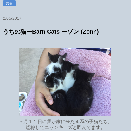
共有
2/05/2017
うちの猫ーBarn Cats ーゾン (Zonn)
９月１１日に我が家に来た４匹の子猫たち。
総称してニャンキーズと呼んでます。