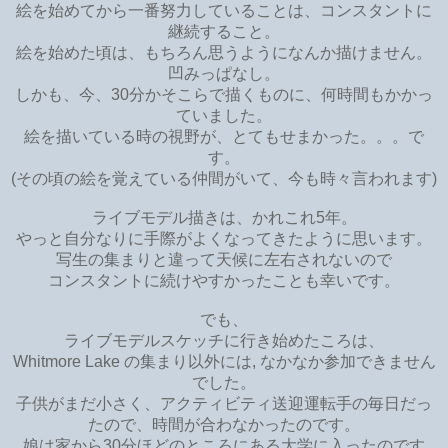
絵を始めてから一番努力していることは、コンスタントに
継続すること。
絵を始めた頃は、もちろん思うようになんか描けません。
凹みっぱなし。
しかも、今、30分かそこらで描くものに、何時間もかかっ
ていました。
絵を描いている時の視野が、とてもせまかった。。。で
す。
(その頃の絵を覚えている仲間がいて、今も時々言われます)
ライブモデル描きは、かれこれ5年。
やっと自分なりに手際がよくなってきたように思います。
写生の集まりと違って天候に左右されないので
コンスタントに続けやすかったことも幸いです。
でも、
ライブモデルスケッチに行き始めたころは、
Whitmore Lake の集まり以外には, なかなか参加できません
でした。
子供がまだ小さく、アクティビティ送迎運転手の毎日だっ
たので、時間が合わなかったのです。
娘は家から30分ほどのところにある大学に入ったのです