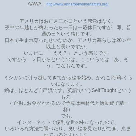
AAWA：
http://www.annarborwomenartists.org/
アメリカはお正月三が日という感覚はなく、
夜中の年越しが終わったら一日は一応休日ですが、即、普
通の日という感じです。
日本で生まれ育ったせいなのか、アメリカ暮らしは20ン年
以上と長いですが、
いまだに、「ええ？」 という感じです。
ですから、２日からというのは、ここいらでは「あ、そ
う」てなもんです。
ミシガンに引っ越してきてから絵を始め、かれこれ6年くら
いになります。
絵は、ほとんど自己流です。英語でいうSelf Taught という
もの。
（子供にお金がかかるので予算は画材代と活動費で精一
杯）
でも、
インターネットで便利な世の中になったので、
いろいろな方法で調べたり、良い絵を見たりができ、恵ま
れていると思います。