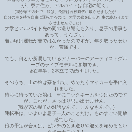
が、寮に住み、アルバイトは自宅の近く。
（我が家の方針で、娘は、免許は高校時代に取らせましたが、
自分の車を持ち自由に運転するのは、大学の寮を出る3年生の終わりまで
させませんでした）
大学とアルバイト先の間の送り迎えも入り、息子の用事も
あって、うんざり。
若い頃は運転が苦ではなかったのですが、年を取ったせい
か、苦痛です。
でも、何とか所属しているアナーバーのアーティストグル
ープのライブモデルに参加でき、
約2年半、2本立てで続けました。
そのうち、上の娘は寮を出て、めでたくマイカーを手に入
れました。
待ちに待っていた娘は、車にニックネームをつけたのです
が、これが、さっぱり思い出せません。
(我が家の親子の対話なんて、こんなもんです)
運転手は、いよいよ息子一人のことだけ。ものすごい開放
感でした。
娘の予定が合えば、ピンチのとき送りや迎えを頼めるとい
うボーナスつき！