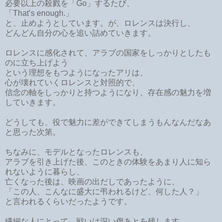
必要以上の殺戮を「Go」するたび、
「That’s enough.」
と、止めようとしています。が、ロレンスは決行し、
どんどん自分の心を追い詰めていきます。
ロレンスに感化されて、アラブの国家をしっかりとしたも
のに立ち上げよう
という理想をもつようになったアリは、
心が壊れていくロレンスと対照的で、
信念の軸をしっかりと持つようになり、存在感の魅力を増
していきます。
どうしても、役で魅力に差ができてしまうもんなんだなあ
と思った次第。
ちなみに、モデルとなったロレンスも、
アラブを引き上げた後、このときの体験をあまり人に知ら
れないように暮らし、
亡くなった後は、映画の出だしであったように、
「この人、こんなに盛大に弔われるけど、何した人？」
と言われるくらいだったようです。
繊細な人にとって、戦いは深い傷あとを残します。