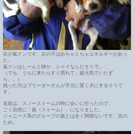
右が嵐クンです。左の子はめちゃくちゃエネルギーがあっ
た。
嵐クンはしーんと静か。
シャイなんだそうで。
（でも、うちに来たらすぐ慣れて、超元気でいたず
ら。。）
残った方はブリーダーさんが手元に置く犬にするそうで
す。
名前は、
スノーストームの時に会いに行ったので、
ごく自然に「嵐（ストーム）」になりました。
ジャニーズ系のグループの嵐とは全く関係ないです。念の
ため。