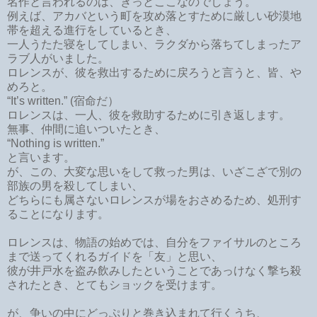
名作と言われるのは、きっとここなのでしょう。
例えば
、アカバという町を攻め落とすために厳しい砂漠地
帯を超える進行をしているとき、
一人うたた寝をしてしまい、ラクダから落ちてしまったア
ラブ人がいました。
ロレンスが、彼を救出するために戻ろうと言うと、皆、や
めろと。
“It’s written.” (宿命だ）
ロレンスは、一人、彼を救助するために引き返します。
無事、仲間に追いついたとき、
“Nothing is written.”
と言います。
が、この、大変な思いをして救った男は、いざこざで別の
部族の男を殺してしまい、
どちらにも属さないロレンスが場をおさめるため、処刑す
ることになります。
ロレンスは、物語の始めでは、自分をファイサルのところ
まで送ってくれるガイドを「友」と思い、
彼が井戸水を盗み飲みしたということであっけなく撃ち殺
されたとき、とてもショックを受けます。
が、争いの中にどっぷりと巻き込まれて行くうち、