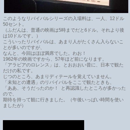
このようなリバイバルシリーズの入場料は、一人、12ドル
50セント。
（ふだんは、普通の映画は5時までだと6ドル。それより後
は10ドルです。）
こういったリバイバルは、あまり人がたくさん入らないこ
とが多いのですが、
なんと、今回はほぼ満席でした。わお！
1962年の映画ですから、57年ほど前になります。
「アラビアのロレンス」は、とおおおい昔に、日本で観た
だけの私です。
じつのところ、あまりディテールを覚えていません。
「未知との遭遇」のリバイバルをここで観たときも、
「ああ、そうだったのか！ と再認識したところが多かった
ので、
期待を持って観に行きました。（午後いっぱい時間を使い
ましたが）