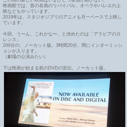
映画館では、昔の名画のリバイバル、オペラやバレエの上
映などもやっています。
2019年は、スタジオジブリのアニメも月一ペースで上映し
ています。
今回、うーん、これかな〜、と決めたのは「アラビアのロ
レンス」
200分の、ノーカット版。3時間20分。間にインターミッシ
ョンが入ります。
（劇場の公演みたい）
下は映画が始まる前のDVDの宣伝。ノーカット版。