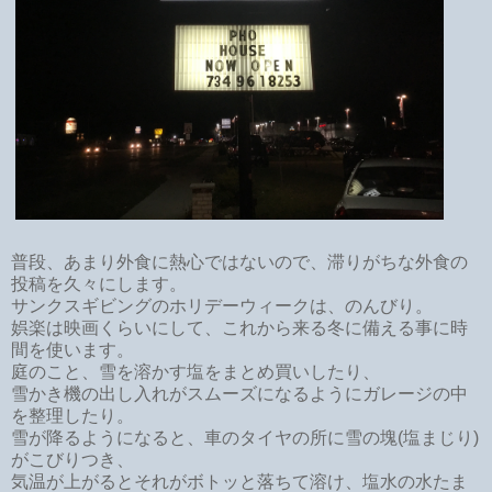
普段、あまり外食に熱心ではないので、滞りがちな外食の
投稿を久々にします。
サンクスギビングのホリデーウィークは、のんびり。
娯楽は映画くらいにして、これから来る冬に備える事に時
間を使います。
庭のこと、雪を溶かす塩をまとめ買いしたり、
雪かき機の出し入れがスムーズになるようにガレージの中
を整理したり。
雪が降るようになると、車のタイヤの所に雪の塊(塩まじり)
がこびりつき、
気温が上がるとそれがボトッと落ちて溶け、塩水の水たま