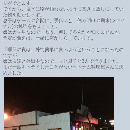
りができます。
ですから、塩水に物が触れないように置きっ放しにしてい
た物を動かします。
息子はゲームの合間に、手伝いと、休み明けの期末(ファイ
ナル)の勉強をちょこっと。
娘は大学生なので、もう、何してるんだか知りませんが、
予定が合えば、一緒に何かしらしています。
土曜日の夜は、外で簡単に食べようということになったの
ですが、
娘は友達と外出中なので、夫と息子と3人で行きました。
まだ一度もトライしたことがないベトナム料理屋さんに決
めました。