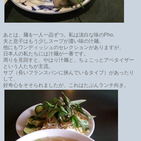
あとは、麺を一人一品ずつ。私は淡白な味のPho.
夫と息子はもう少しスープが濃い味の汁麺。
他にもワンディッシュのセレクションがありますが、
日本人の私たちには汁麺が一番です。
周りを見回すと、やはり汁麺と、ちょこっとアペタイザー
という人たちが主流。
サブ（長いフランスパンに挟んでいるタイプ）があったり
して、
好奇心をそそられましたが、これはたぶんランチ向き。