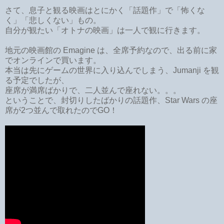
さて、息子と観る映画はとにかく「話題作」で「怖くな
く」「悲しくない」もの。
自分が観たい「オトナの映画」は一人で観に行きます。
地元の映画館の Emagine は、全席予約なので、出る前に家
でオンラインで買います。
本当は先にゲームの世界に入り込んでしまう、Jumanji を観
る予定でしたが、
座席が満席ばかりで、二人並んで座れない。。。
ということで、封切りしたばかりの話題作、Star Wars の座
席が2つ並んで取れたのでGO！