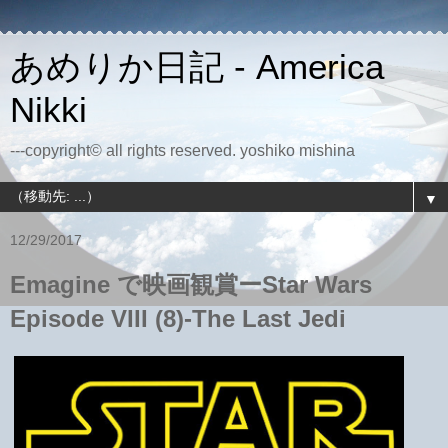
あめりか日記 - America
Nikki
---copyright© all rights reserved. yoshiko mishina
▼
12/29/2017
Emagine で映画観賞ーStar Wars
Episode VIII (8)-The Last Jedi