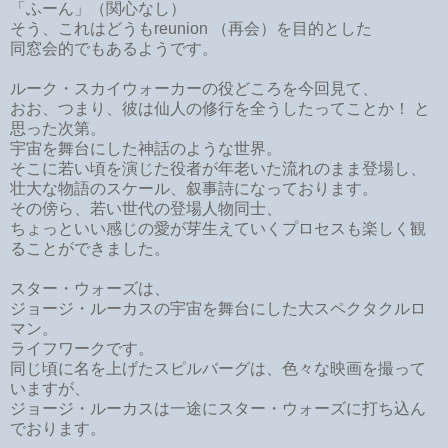
「ふーん」（関心なし）
そう、これはどうもreunion （再会）を目的とした
同窓会的でもあるようです。
ルーク・スカイウォーカーの役どころを今回見て、
おお、つまり、彼は仙人の修行を全うしたってことか！ と
思った次第。
宇宙を舞台にした神話のような世界。
そこに若い頃を演じた役者が年老いた流れのまま登場し、
壮大な物語のスケール、叙事詩になっております。
その傍ら、若い世代の登場人物同士、
ちょっといい感じの愛が芽生えていくプロセスも楽しく観
ることができました。
スター・ウォーズは、
ジョージ・ルーカスの宇宙を舞台にした大スペクタクルロ
マン。
ライフワークです。
同じ頃に名を上げたスピルバーグは、色々な映画を撮って
いますが、
ジョージ・ルーカスは一途にスター・ウォーズに打ち込ん
でおります。