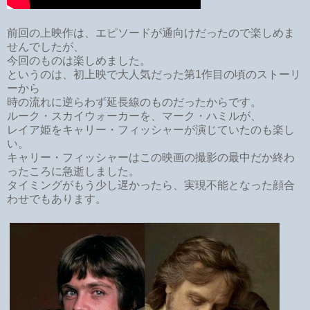
前回の上映作は、エピソードが通向けだったので楽しめま
せんでしたが、
今回のものは楽しめました。
というのは、初上映で大人気だった第1作目の頃のストーリ
ーから
時の流れに逆らわず延長線のものだったからです。
ルーク・スカイウォーカーを、マーク・ハミルが、
レイア姫をキャリー・フィッシャーが演じていたのも楽し
い。
キャリー・フィッシャーはこの映画の撮影の最中だか終わ
ったころに急逝しました。
タイミングがもう少し遅かったら、実現不能となった顔合
わせでもあります。