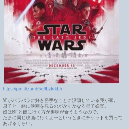
https://pin.it/zumb5o6bzkrkbh
皆がバラバラに好き勝手なことに没頭している我が家。
息子と一緒に映画を観るのがかすかなる母子娯楽。
娘はBFと観に行く方が趣味が合うようなので、
たまに同じ映画に行くよ〜というときにチケットを買って
あげるくらい。