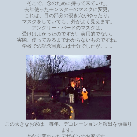
そこで、念のために持って来ていた、
去年使ったモンスターのマスクに変更。
これは、目の部分の覗き穴がゆったり。
マスクをしていても、外がよく見えます。
アングリー・バードのマスクは、
受けはよかったのですが、実用的でない。
実際、使ってみるまでわからないものですね。
学校での記念写真には十分でしたが。。。
この大きなお家は、毎年、デコレーションと演出を頑張り
ます。
かなり変わったデザインのお家です。