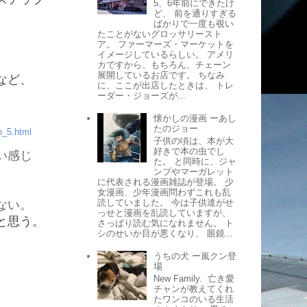
5、6年前にできたけ
ど、 前を通りすぎる
ばかりで一度も覗い
たことがないグロッサリースト
ア。 ファーマーズ・マーケットを
イメージしているらしい。 アメリ
カですから、もちろん、チェーン
展開しているお店です。 ちなみ
など、
に、ここが出店したときは、 トレ
ーダー・ジョーズが...
懐かしの漫画 ーあし
たのジョー
b_5.html
子供の頃は、本が大
好きで本の虫でし
い感じ
た。 と同時に、ジャ
ンプやマーガレット
に代表される漫画雑誌が登場。 少
女漫画、少年漫画問わずこれも乱
読していました。 今は子供達がせ
ない。
っせと漫画を乱読していますが、
と思う。
さっぱり読む気になれません。 ト
シのせいか目が悪くなり、 眼鏡...
うちの犬 ー嵐クン登
場
New Family. 亡き愛
チャンが教えてくれ
たワンコのいる生活