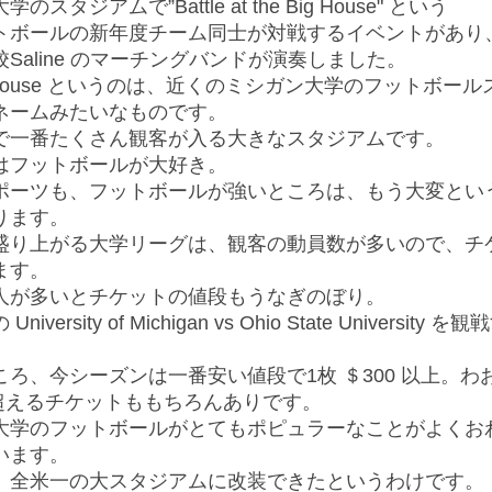
のスタジアムで”Battle at the Big House" という
トボールの新年度チーム同士が対戦するイベントがあり
Saline のマーチングバンドが演奏しました。
ig House というのは、近くのミシガン大学のフットボー
ネームみたいなものです。
で一番たくさん観客が入る大きなスタジアムです。
はフットボールが大好き。
ポーツも、フットボールが強いところは、もう大変とい
ります。
盛り上がる大学リーグは、観客の動員数が多いので、チ
ます。
人が多いとチケットの値段もうなぎのぼり。
iversity of Michigan vs Ohio State University
ころ、今シーズンは一番安い値段で1枚 ＄300 以上。わ
0 超えるチケットももちろんありです。
大学のフットボールがとてもポピュラーなことがよくお
います。
、全米一の大スタジアムに改装できたというわけです。