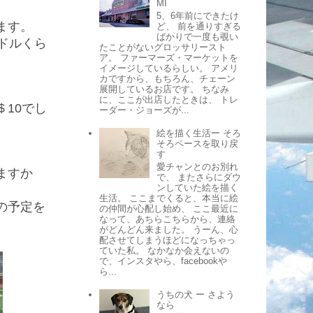
MI
5、6年前にできたけ
ます。
ど、 前を通りすぎる
ばかりで一度も覗い
ドルくら
たことがないグロッサリースト
ア。 ファーマーズ・マーケットを
イメージしているらしい。 アメリ
カですから、もちろん、チェーン
展開しているお店です。 ちなみ
に、ここが出店したときは、 トレ
10でし
ーダー・ジョーズが...
絵を描く生活ー そろ
そろペースを取り戻
す
愛チャンとのお別れ
ますか
で、 またさらにダウ
ンしていた絵を描く
生活。 ここまでくると、本当に絵
の予定を
の仲間が心配し始め、 ここ最近に
なって、あちらこちらから、連絡
がどんどん来ました。 うーん、心
配させてしまうほどになっちゃっ
ていた私。 なかなか会えないの
で、インスタやら、facebookや
ら...
うちの犬 ー さよう
なら