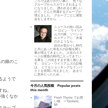
ごろではありがたい事に、 色々な
グループからスカウトされるよう
になりました。 誘われると嬉しい
ので、どんと所属するグループが
増えました。 グループごとに展覧
会をしますから、...
ニュースの拾い読み
ー ロビン・ウイリア
ムズの娘、ソーシャ
ルメディアに「永遠
のさようなら」
自分が若かりし時代
と共にあった有名人の訃報を聞く
事が増えてきました。 人生のステ
ージが黄昏の時代に入ってきてい
る事を この頃ますます強く感じま
上の娘のこ
す。 ロビン・ウイリアムズの訃報
は、 とてもショッキングなインパ
クトを世間に与えました。 あまり
に意外だったため...
るようで
今月の人気投稿 Popular posts
すね。
this month
つ強くなか
Fresh Thyme でお買
い物 ーYpsilanti,
MI
ステップ