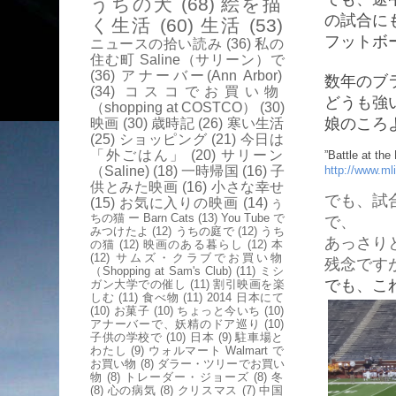
うちの犬
(68)
絵を描
の試合に
く生活
(60)
生活
(53)
フットボ
ニュースの拾い読み
(36)
私の
住む町 Saline（サリーン）で
(36)
アナーバー(Ann Arbor)
数年のブ
(34)
コスコでお買い物
どうも強
（shopping at COSTCO）
(30)
娘のころ
映画
(30)
歳時記
(26)
寒い生活
(25)
ショッピング
(21)
今日は
「外ごはん」
(20)
サリーン
”Battle at
（Saline)
(18)
一時帰国
(16)
子
http://www.ml
供とみた映画
(16)
小さな幸せ
でも、試
(15)
お気に入りの映画
(14)
う
ちの猫 ー Barn Cats
(13)
You Tube で
で、
みつけたよ
(12)
うちの庭で
(12)
うち
あっさり
の猫
(12)
映画のある暮らし
(12)
本
(12)
サムズ・クラブでお買い物
残念です
（Shopping at Sam's Club)
(11)
ミシ
でも、こ
ガン大学での催し
(11)
割引映画を楽
しむ
(11)
食べ物
(11)
2014 日本にて
(10)
お菓子
(10)
ちょっと今いち
(10)
アナーバーで、妖精のドア巡り
(10)
子供の学校で
(10)
日本
(9)
駐車場と
わたし
(9)
ウォルマート Walmart で
お買い物
(8)
ダラー・ツリーでお買い
物
(8)
トレーダー・ジョーズ
(8)
冬
(8)
心の病気
(8)
クリスマス
(7)
中国