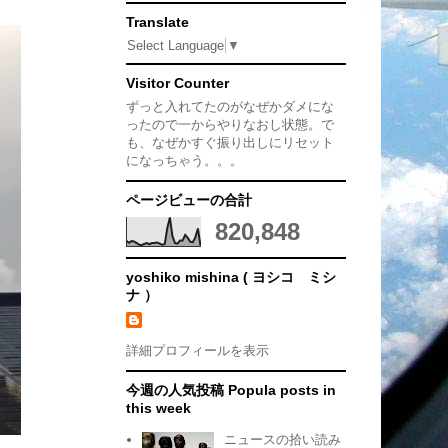
Translate
Select Language
▼
Visitor Counter
ずっと入れてたのがなぜかダメにな
ったので一からやりなおし状態。で
も、なぜかすぐ振り出しにリセット
になっちゃう。。。
ページビューの合計
820,848
yoshiko mishina ( ヨシコ ミシ
ナ ）
詳細プロフィールを表示
今週の人気投稿 Popula posts in
this week
ニュースの拾い読み