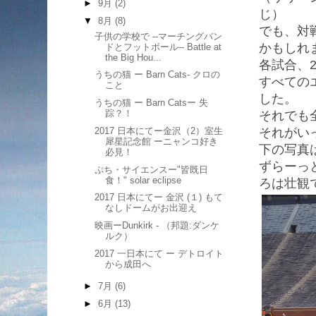
►
9月
(2)
じ）
▼
8月
(8)
でも、対
子供の学校で --マーチングバン
かもしれ
ドとフットボール-- Battle at
the Big Hou...
各試合、
うちの猫 ー Barn Cats- クロの
すべての
こと
した。
うちの猫 ー Barn Catsー 失
踪？！
それでも
2017 日本にてー金沢（2）室生
それがい
犀星記念館 ーニャンコ好き
下の写真
必見！
ずらーっ
ぷち・サイエンスー"皆既日
食！" solar eclipse
ろは壮観
2017 日本にてー 金沢 (１) もて
なしドームがお出迎え
映画ーDunkirk - （邦題:ダンケ
ルク）
2017 一日本にて ー デトロイト
から成田へ
►
7月
(6)
►
6月
(13)