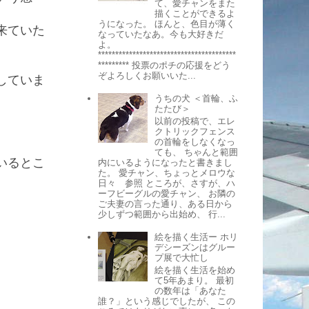
て、愛チャンをまた
描くことができるよ
うになった。 ほんと、色目が薄く
来ていた
なっていたなあ。今も大好きだ
よ。
****************************************
********* 投票のポチの応援をどう
ぞよろしくお願いいた...
していま
うちの犬 ＜首輪、ふ
たたび＞
。
以前の投稿で、エレ
クトリックフェンス
の首輪をしなくなっ
ても、 ちゃんと範囲
いるとこ
内にいるようになったと書きまし
た。 愛チャン、ちょっとメロウな
日々 参照 ところが、さすが、ハ
ーフビーグルの愛チャン、 お隣の
ご夫妻の言った通り、ある日から
少しずつ範囲から出始め、 行...
絵を描く生活ー ホリ
デシーズンはグルー
プ展で大忙し
絵を描く生活を始め
て5年あまり。 最初
の数年は「あなた
誰？」という感じでしたが、 この