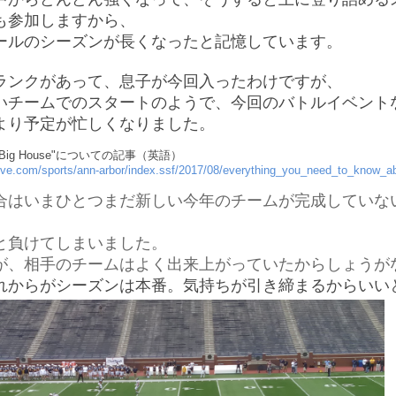
も参加しますから、
ールのシーズンが長くなったと記憶しています。
ランクがあって、息子が今回入ったわけですが、
いチームでのスタートのようで、今回のバトルイベント
より予定が忙しくなりました。
 the Big House"についての記事（英語）
ive.com/sports/ann-arbor/index.ssf/2017/08/everything_you_need_to_know_a
合はいまひとつまだ新しい今年のチームが完成していな
と負けてしまいました。
が、相手のチームはよく出来上がっていたからしょうが
れからがシーズンは本番。気持ちが引き締まるからいい