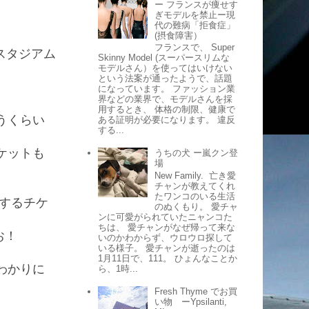
ー フランスが痩せす
ぎモデルを禁止ー現
、
代の難病「拒食症」
(摂食障害）
フランスで、 Super
ルスタジアム
Skinny Model (スーパースリムな
モデルさん）を使ってはいけない
という法案が通ったようで、話題
になっています。 ファッション業
界などの業界で、モデルさんを採
用するとき、 体格の制限、健康で
うくらい
ある証明が必要になります。 違反
する...
ケットも
うちの犬 ー嵐クン登
場
New Family. 亡き愛
チャンが教えてくれ
たワンコのいる生活
 を観戦するチケ
のぬくもり。 愛チャ
ンに可愛がられていたニャンコた
ちは、 愛チャンがなぜ帰って来な
お！
いのかわからず、ウロウロ探して
いる様子。 愛チャンが逝ったのは
1月11日で、111。 ひょんなことか
わかりに
ら、1時...
Fresh Thyme でお買
い物 ーYpsilanti,