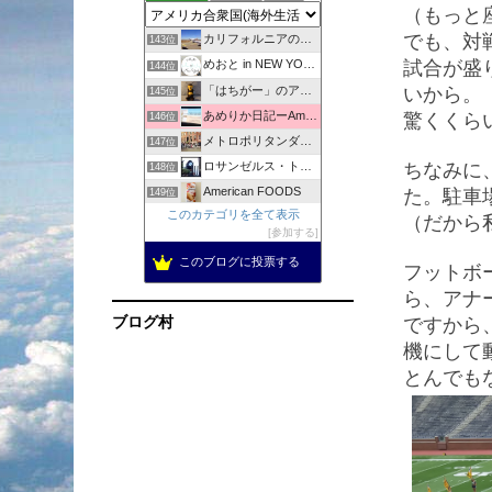
（もっと
coco日誌
142位
でも、対
カリフォルニアの陽射しの中で
143位
試合が盛
めおと in NEW YORK | ニューヨーク情報サイト
144位
いから。
「はちがー」のアメリカの田舎でバタバタと生きてます！駐在中。
145位
あめりか日記ーAmerica Nikkiー
驚くくら
146位
メトロポリタンダイアリー
147位
ちなみに
ロサンゼルス・トーランス・情報ブログ
148位
American FOODS
た。駐車
149位
このカテゴリを全て表示
ハワイ生活の最新お得情報。
（だから
150位
参加する
まるさん、アメリカ生活の知恵
151位
このブログに投票する
フットボ
隣りのミリオネアの節約日記
152位
Japanese Girl Lost In LA
ら、アナ
153位
ブログ村
ですから
機にして
とんでも