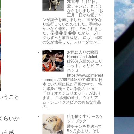
2019年 1月11日。
愛チャンと、さよう
ならをしました。 お
正月一日から愛チャ
ンが調子を崩しました。 癌がかな
り進行していたのでした。手術の
かいなく他界。 打ちのめされまし
た。😭😢😭😢😭😢 だから、ブロ
グもずっと放置状態。 絵も、日本
の父が他界して、スローダウン...
お気に入りの映画 ー
Romeo and Juliet
(1968) 永遠のジュリ
エット、オリビ ア・
ハッセー
https://www.pinterest
.com/pin/276971445809143191/ 日
本にいた頃に観た洋画の中で、 特
に印象に残っている物の１つに
「ロミオとジュリエット」があり
いうこと
ます。 ご承知の通り、ウィリア
ム・シェイクスピアの有名な作品
の...
絵を描く生活 ースケ
くらいか
ッチブック
愛チャンを見送って
5ヶ月あまり。そし
いう感