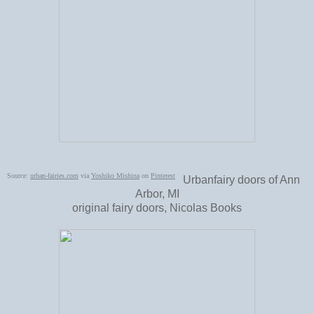
Source:
urban-fairies.com
via
Yoshiko Mishina
on
Pinterest
Urbanfairy doors of Ann
Arbor, MI
original fairy doors, Nicolas Books