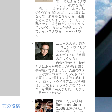
で、 またさらにダウ
ンしていた絵を描く
生活。 ここまでくると、本当に絵
の仲間が心配し始め、 ここ最近に
なって、あちらこちらから、連絡
がどんどん来ました。 うーん、心
配させてしまうほどになっちゃっ
ていた私。 なかなか会えないの
で、インスタやら、facebookや
ら...
ニュースの拾い読み
ー ロビン・ウイリア
ムズの娘、ソーシャ
ルメディアに「永遠
のさようなら」
自分が若かりし時代
と共にあった有名人の訃報を聞く
事が増えてきました。 人生のステ
ージが黄昏の時代に入ってきてい
る事を この頃ますます強く感じま
す。 ロビン・ウイリアムズの訃報
は、 とてもショッキングなインパ
クトを世間に与えました。 あまり
に意外だったため...
お気に入りの映画 ー
Romeo and Juliet
前の投稿
(1968) 永遠のジュリ