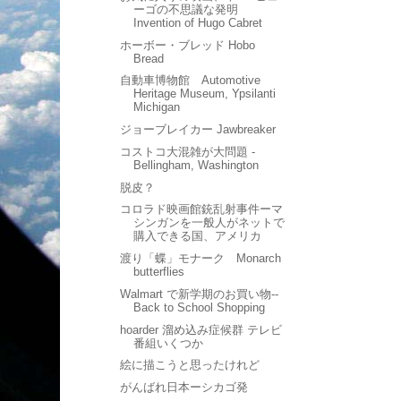
ーゴの不思議な発明
Invention of Hugo Cabret
ホーボー・ブレッド Hobo
Bread
自動車博物館 Automotive
Heritage Museum, Ypsilanti
Michigan
ジョーブレイカー Jawbreaker
コストコ大混雑が大問題 -
Bellingham, Washington
脱皮？
コロラド映画館銃乱射事件ーマ
シンガンを一般人がネットで
購入できる国、アメリカ
渡り「蝶」モナーク Monarch
butterflies
Walmart で新学期のお買い物--
Back to School Shopping
hoarder 溜め込み症候群 テレビ
番組いくつか
絵に描こうと思ったけれど
がんばれ日本ーシカゴ発