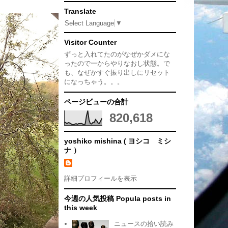
Translate
Select Language
▼
Visitor Counter
ずっと入れてたのがなぜかダメにな
ったので一からやりなおし状態。で
も、なぜかすぐ振り出しにリセット
になっちゃう。。。
ページビューの合計
820,618
yoshiko mishina ( ヨシコ ミシ
ナ ）
詳細プロフィールを表示
今週の人気投稿 Popula posts in
this week
ニュースの拾い読み