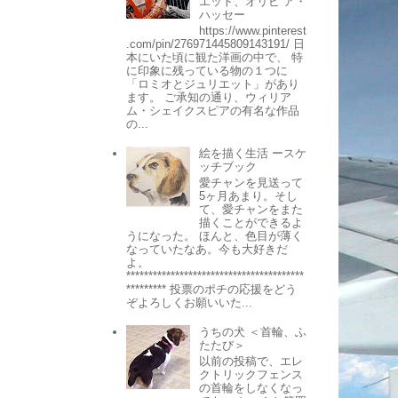
エット、オリビ ア・
ハッセー
https://www.pinterest
.com/pin/276971445809143191/ 日
本にいた頃に観た洋画の中で、 特
に印象に残っている物の１つに
「ロミオとジュリエット」があり
ます。 ご承知の通り、ウィリア
ム・シェイクスピアの有名な作品
の...
絵を描く生活 ースケ
ッチブック
愛チャンを見送って
5ヶ月あまり。そし
て、愛チャンをまた
描くことができるよ
うになった。 ほんと、色目が薄く
なっていたなあ。今も大好きだ
よ。
****************************************
********* 投票のポチの応援をどう
ぞよろしくお願いいた...
うちの犬 ＜首輪、ふ
たたび＞
以前の投稿で、エレ
クトリックフェンス
の首輪をしなくなっ