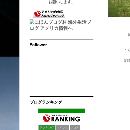
お願いします。
Follower
よ
界
ブログランキング
ニューヨーク掲示板
138位
シリコンバレーロックダウン後日記
139位
Mollylaブログ
140位
ランキング
ポイント
ブロ画