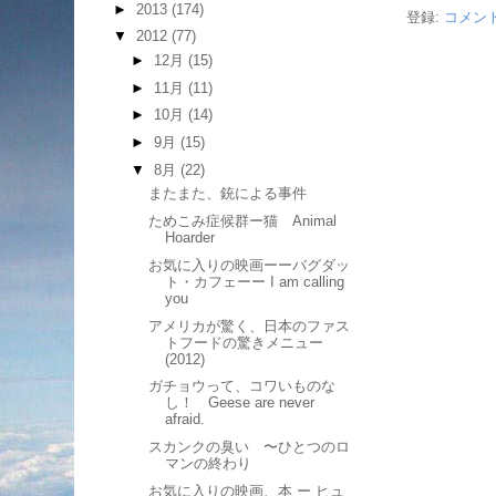
►
2013
(174)
登録:
コメント
▼
2012
(77)
►
12月
(15)
►
11月
(11)
►
10月
(14)
►
9月
(15)
▼
8月
(22)
またまた、銃による事件
ためこみ症候群ー猫 Animal
Hoarder
お気に入りの映画ーーバグダッ
ト・カフェーー I am calling
you
アメリカが驚く、日本のファス
トフードの驚きメニュー
(2012)
ガチョウって、コワいものな
し！ Geese are never
afraid.
スカンクの臭い 〜ひとつのロ
マンの終わり
お気に入りの映画、本 ー ヒュ