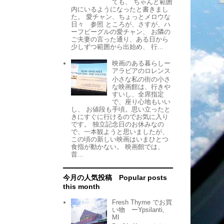
ても、 ちゃんと範囲
内にいるようになったと書きまし
た。 愛チャン、ちょっとメロウな
日々 参照 ところが、さすが、ハ
ーフビーグルの愛チャン、 お隣の
ご夫妻の言った通り、ある日から
少しずつ範囲から出始め、 行...
映画のある暮らしー
アラビアのロレンス
小さな私の街の小さ
な映画館は、行きや
すいし、全席指定
で、座り心地もいい
し、 お値段も手頃。思い立ったと
きにすぐに行けるのでお気に入り
です。 独立記念日のお休みなの
で、一本観ようと思いましたが、
この頃の新しい映画はいまひとつ
食指が動かない。 映画館では、
昔...
今月の人気投稿 Popular posts
this month
Fresh Thyme でお買
い物 ーYpsilanti,
MI