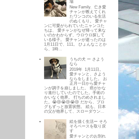
場
New Family. 亡き愛
チャンが教えてくれ
たワンコのいる生活
のぬくもり。 愛チャ
ンに可愛がられていたニャンコた
ちは、 愛チャンがなぜ帰って来な
いのかわからず、ウロウロ探して
いる様子。 愛チャンが逝ったのは
1月11日で、111。 ひょんなことか
ら、1時...
うちの犬 ー さよう
なら
2019年 1月11日。
愛チャンと、さよう
ならをしました。 お
正月一日から愛チャ
ンが調子を崩しました。 癌がかな
り進行していたのでした。手術の
かいなく他界。 打ちのめされまし
た。😭😢😭😢😭😢 だから、ブロ
グもずっと放置状態。 絵も、日本
の父が他界して、スローダウン...
絵を描く生活ー そろ
そろペースを取り戻
す
愛チャンとのお別れ