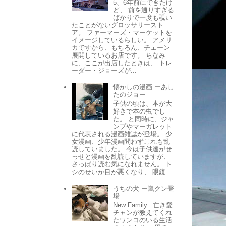
5、6年前にできたけ
ど、 前を通りすぎる
ばかりで一度も覗い
たことがないグロッサリースト
ア。 ファーマーズ・マーケットを
イメージしているらしい。 アメリ
カですから、もちろん、チェーン
展開しているお店です。 ちなみ
に、ここが出店したときは、 トレ
ーダー・ジョーズが...
懐かしの漫画 ーあし
たのジョー
子供の頃は、本が大
好きで本の虫でし
た。 と同時に、ジャ
ンプやマーガレット
に代表される漫画雑誌が登場。 少
女漫画、少年漫画問わずこれも乱
読していました。 今は子供達がせ
っせと漫画を乱読していますが、
さっぱり読む気になれません。 ト
シのせいか目が悪くなり、 眼鏡...
うちの犬 ー嵐クン登
場
New Family. 亡き愛
チャンが教えてくれ
たワンコのいる生活