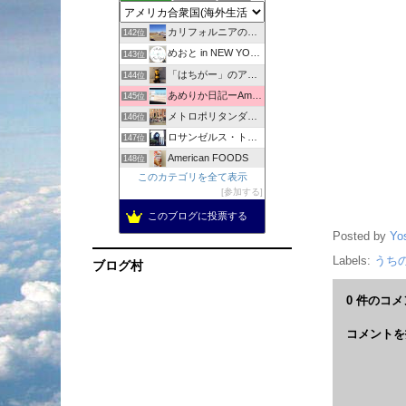
coco日誌
141位
カリフォルニアの陽射しの中で
142位
めおと in NEW YORK | ニューヨーク情報サイト
143位
「はちがー」のアメリカの田舎でバタバタと生きてます！駐在中。
144位
あめりか日記ーAmerica Nikkiー
145位
メトロポリタンダイアリー
146位
ロサンゼルス・トーランス・情報ブログ
147位
American FOODS
148位
このカテゴリを全て表示
ハワイ生活の最新お得情報。
149位
参加する
まるさん、アメリカ生活の知恵
150位
このブログに投票する
隣りのミリオネアの節約日記
151位
Posted by
Yo
Jennyと世界へ
152位
Labels:
うち
ブログ村
0 件のコメ
コメントを