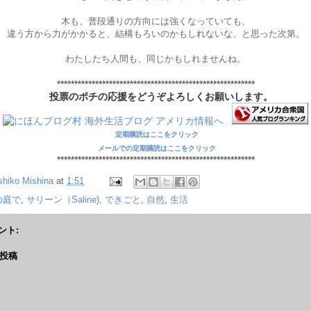
木も、普段通りの方向には強くなっていても、
違う方から力がかかると、結構もろいのかもしれないな、と思った次第。
わたしたち人間も、同じかもしれませんね。
*********************************************************
投票のポチの応援をどうぞよろしくお願いします。
定期購読はここをクリック
メールでの定期購読はここをクリック
*********************************************************
shiko Mishina
at
1:51
の庭で
,
サリーン（Saline)
,
できごと
,
自然
,
生活
ント:
投稿