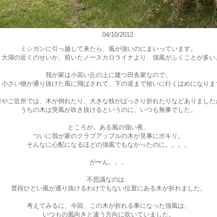
04/10/2012
ミシガンに引っ越して来たら、風が強いのにまいっています。
５大湖の近くのせいか、前いたノースカロライナより、強風がふくことが多い
我が家は小高い丘の上に建つ田舎家なので、
く小さい物が通り抜けた風に飛ばされて、下の道まで拾いに行くはめになりま
隈やご近所では、木が倒れたり、大きな枝がばっさり折れたりなどありました
うちの木は突風が吹き抜けるというのに、いつも無事でした。
ところが、ある風の強い夜、
ついに我が家のクラブアップルの木が見事にボキリ。
そんなに心配になるほどの強風でもなかったのに。。。。
が〜ん。。。
不思議なのは、
普段ひどい風が通り抜けるわけでもない位置にある木が折れました。
考えてみるに、今回、この木が折れる事になった強風は、
いつもの風向きと違う方向に吹いていました。