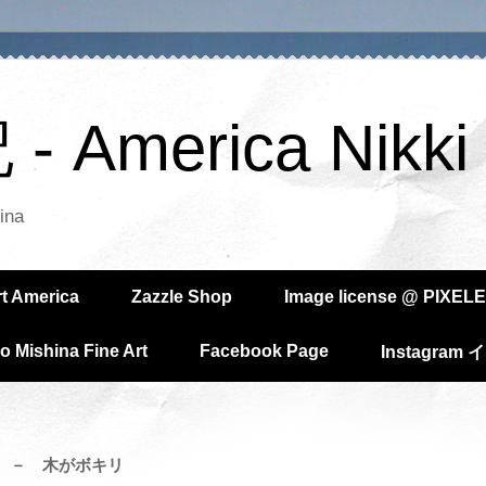
America Nikki
ina
rt America
Zazzle Shop
Image license @ PIXELE
o Mishina Fine Art
Facebook Page
Instagra
 － 木がボキリ