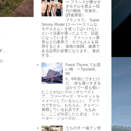
ー フランスが痩せす
ぎモデルを禁止ー現
代の難病「拒食症」
(摂食障害）
フランスで、 Super
Skinny Model (スーパースリムな
モデルさん）を使ってはいけない
という法案が通ったようで、話題
。
になっています。 ファッション業
界などの業界で、モデルさんを採
用するとき、 体格の制限、健康で
す。
ある証明が必要になります。 違反
する...
が、
Fresh Thyme でお買
い物 ーYpsilanti,
MI
5、6年前にできたけ
ど、 前を通りすぎる
ばかりで一度も覗い
たことがないグロッサリースト
ア。 ファーマーズ・マーケットを
イメージしているらしい。 アメリ
カですから、もちろん、チェーン
展開しているお店です。 ちなみ
に、ここが出店したときは、 トレ
ーダー・ジョーズが...
うちの犬 ー嵐クン登