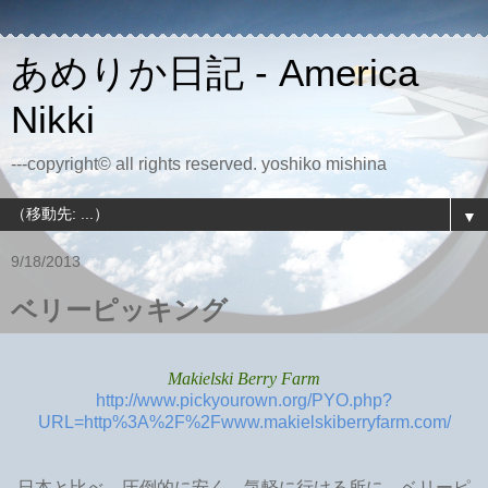
あめりか日記 - America
Nikki
---copyright© all rights reserved. yoshiko mishina
▼
9/18/2013
ベリーピッキング
Makielski Berry Farm
http://www.pickyourown.org/PYO.php?
URL=http%3A%2F%2Fwww.makielskiberryfarm.com/
日本と比べ、圧倒的に安く、気軽に行ける所に、ベリーピ