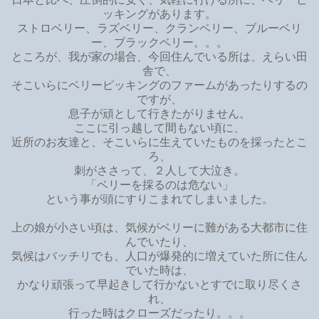
ッキングがあります。
ストロベリー、ラズベリー、クランベリー、ブルーベリ
ー、ブラックベリー。。。
ところが、我が家の場合、今回住んでいる所は、えらい田
舎で、
そこいらにベリーピッキングのファームがあったりするの
ですが、
息子が頑として行きたがりません。
ここに引っ越して間もない頃に、
近所のお友達と、そこいらに生えていたものを採ったとこ
ろ、
刺がささって、２人して大泣き。
「ベリーを採るのは危ない」
という事が頭にすりこまれてしまいました。
上の娘が小さい頃は、気候がベリーに難がある大都市に住
んでいたり、
気候はバッチリでも、人口が爆発的に増えていた所に住ん
でいた時は、
かなり頑張って早起きして行かないとすでに取り尽くさ
れ、
行った時はクローズだったり。。。