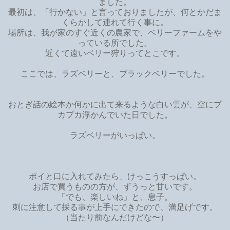
ました。
最初は、「行かない」と言っておりましたが、何とかだま
くらかして連れて行く事に。
場所は、我が家のすぐ近くの農家で、ベリーファームをや
っている所でした。
近くて遠いベリー狩りってとこです。
ここでは、ラズベリーと、ブラックベリーでした。
おとぎ話の絵本か何かに出て来るような
白い雲が、空にプ
カプカ浮かんでいた日でした。
ラズベリーがいっぱい。
ポイと口に入れてみたら、けっこうすっぱい。
お店で買うものの方が、ずうっと甘いです。
「でも、楽しいね」
と、息子。
刺に注意して採る事が上手にできたので、満足げです。
（当たり前なんだけどな〜）