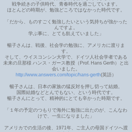
戦争続きの子供時代、青春時代を過ごしています。
ほとんどの時期が、勉強どころではなかった時代です。
「だから、ものすごく勉強したいという気持ちが強かった
んですよ。
学ぶ事に、とても飢えていました」
暢子さんは、戦後、社会学の勉強に、アメリカに渡りま
す。
そして、ウイスコンシン大学で、ドイツ人社会学者である
未来の旦那様 ハンス・ガース教授（Prof. Hans Gerth）と出
会いました。
http://www.answers.com/topic/hans-gerth
(英語）
暢子さんは、日本の家族の猛反対を押し切って結婚。
国際結婚などとんでもない、という時代です。
暢子さんにとって、精神的にとても辛かった時期です。
「１年の予定のつもりで海外に勉強に出たのが、こんなわ
けで、一生になりました」
アメリカでの生活の後、1971年、ご主人の母国ドイツへ渡