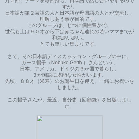
月２回、テーマを毎回持ち、日本語で話し合いをするので
すが、
日本語が第２言語の人と日本語が母国語の人とが交流し、
理解しあう事が目的です。
このグループは、じつに個性豊かで、
世代も上は９０才から下は赤ちゃん連れの若いママまでが
和気あいあい。
とても楽しい集まりです。
さて、その日本語ディスカッション・グループの中に、
ガース暢子（Nobuko Gerth ）さんという、
日本、アメリカ、ドイツの３か国で暮らし、
３か国語に堪能な女性がいます。
先頃、８８才（米寿）のお誕生日を迎え、一緒にお祝いを
しました。
この暢子さんが、最近、自分史（回顧録）を出版しまし
た。