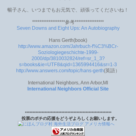
暢子さん、いつまでもお元気で、頑張ってくださいね！
******************参考****************
Seven Downs and Eight Ups: An Autobiography
Hans Gerth(book)
http://www.amazon.com/Jahrbuch-f%C3%BCr-
Soziologiegeschichte-1999-
2000/dp/3810032824/ref=sr_1_3?
s=books&ie=UTF8&qid=1365994416&sr=1-3
http://www.answers.com/topic/hans-gerth
(英語）
International Neighbors, Ann Arbor,MI
International Neighbors Official Site
*********************************************************
投票のポチの応援をどうぞよろしくお願いします。