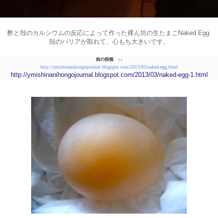
酢と殻のカルシウムの反応によって作った裸ん坊の生たまごNaked Egg.
殻のバリアが取れて、心もち大きいです。
前の投稿 ↓↓
http://ymishinanihongojournal.blogspot.com/2013/03/naked-egg.html
http://ymishinanihongojournal.blogspot.com/2013/03/naked-egg-1.html