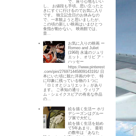
で、座り心地もいい
し、 お値段も手頃。思い立ったと
きにすぐに行けるのでお気に入り
です。 独立記念日のお休みなの
で、一本観ようと思いましたが、
この頃の新しい映画はいまひとつ
食指が動かない。 映画館では、
昔...
お気に入りの映画 ー
Romeo and Juliet
(1968) 永遠のジュリ
エット、オリビ ア・
ハッセー
https://www.pinterest
.com/pin/276971445809143191/ 日
本にいた頃に観た洋画の中で、 特
に印象に残っている物の１つに
「ロミオとジュリエット」があり
ます。 ご承知の通り、ウィリア
ム・シェイクスピアの有名な作品
の...
絵を描く生活ー ホリ
デシーズンはグルー
プ展で大忙し
絵を描く生活を始め
て5年あまり。 最初
の数年は「あなた