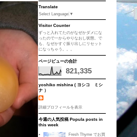
Translate
Select Language
▼
Visitor Counter
ずっと入れてたのがなぜかダメにな
ったので一からやりなおし状態。で
も、なぜかすぐ振り出しにリセット
になっちゃう。。。
ページビューの合計
821,335
yoshiko mishina ( ヨシコ ミシ
ナ ）
詳細プロフィールを表示
今週の人気投稿 Popula posts in
this week
Fresh Thyme でお買