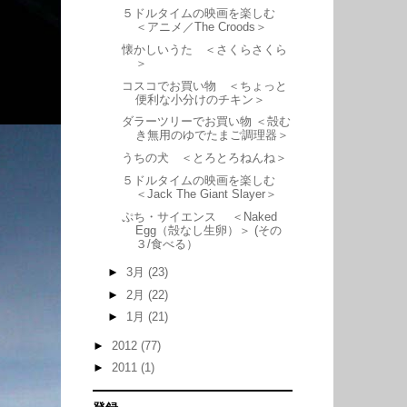
５ドルタイムの映画を楽しむ
＜アニメ／The Croods＞
懐かしいうた ＜さくらさくら
＞
コスコでお買い物 ＜ちょっと
便利な小分けのチキン＞
ダラーツリーでお買い物 ＜殻む
き無用のゆでたまご調理器＞
うちの犬 ＜とろとろねんね＞
５ドルタイムの映画を楽しむ
＜Jack The Giant Slayer＞
ぷち・サイエンス ＜Naked
Egg（殻なし生卵）＞ (その
３/食べる）
►
3月
(23)
►
2月
(22)
►
1月
(21)
►
2012
(77)
►
2011
(1)