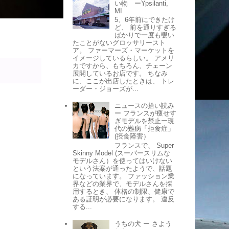
い物 ーYpsilanti,
MI
5、6年前にできたけ
ど、 前を通りすぎる
ばかりで一度も覗い
たことがないグロッサリースト
ア。 ファーマーズ・マーケットを
イメージしているらしい。 アメリ
カですから、もちろん、チェーン
展開しているお店です。 ちなみ
に、ここが出店したときは、 トレ
ーダー・ジョーズが...
ニュースの拾い読み
ー フランスが痩せす
ぎモデルを禁止ー現
代の難病「拒食症」
(摂食障害）
フランスで、 Super
Skinny Model (スーパースリムな
モデルさん）を使ってはいけない
という法案が通ったようで、話題
になっています。 ファッション業
界などの業界で、モデルさんを採
用するとき、 体格の制限、健康で
ある証明が必要になります。 違反
する...
うちの犬 ー さよう