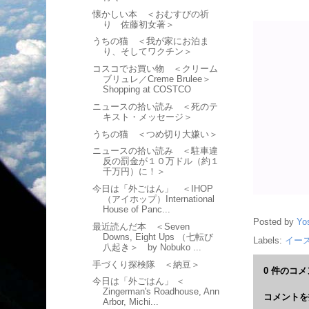
懐かしい本 ＜おむすびの祈
り 佐藤初女著＞
うちの猫 ＜我が家にお泊ま
り、そしてワクチン＞
コスコでお買い物 ＜クリーム
ブリュレ／Creme Brulee＞
Shopping at COSTCO
ニュースの拾い読み ＜死のテ
キスト・メッセージ＞
うちの猫 ＜つめ切り大嫌い＞
ニュースの拾い読み ＜駐車違
反の罰金が１０万ドル（約１
千万円）に！＞
今日は「外ごはん」 ＜IHOP
（アイホップ）International
House of Panc...
Posted by
Yo
最近読んだ本 ＜Seven
Downs, Eight Ups （七転び
Labels:
イー
八起き＞ by Nobuko ...
手づくり探検隊 ＜納豆＞
0 件のコメ
今日は「外ごはん」 ＜
Zingerman's Roadhouse, Ann
コメントを
Arbor, Michi...