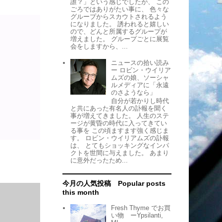
誰？」という感じでしたが、 この
ごろではありがたい事に、 色々な
グループからスカウトされるよう
になりました。 誘われると嬉しい
ので、どんと所属するグループが
増えました。 グループごとに展覧
会をしますから、...
ニュースの拾い読み
ー ロビン・ウイリア
ムズの娘、ソーシャ
ルメディアに「永遠
のさようなら」
自分が若かりし時代
と共にあった有名人の訃報を聞く
事が増えてきました。 人生のステ
ージが黄昏の時代に入ってきてい
る事を この頃ますます強く感じま
す。 ロビン・ウイリアムズの訃報
は、 とてもショッキングなインパ
クトを世間に与えました。 あまり
に意外だったため...
今月の人気投稿 Popular posts
this month
Fresh Thyme でお買
い物 ーYpsilanti,