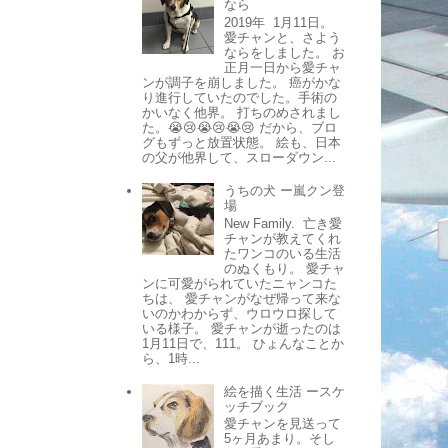
なら
2019年 1月11日。
愛チャンと、さよう
ならをしました。 お
正月一日から愛チャ
ンが調子を崩しました。 癌がかな
り進行していたのでした。手術の
かいなく他界。 打ちのめされまし
た。😭😢😭😢😭😢 だから、ブロ
グもずっと放置状態。 絵も、日本
の父が他界して、スローダウン...
うちの犬 ー嵐クン登
場
New Family. 亡き愛
チャンが教えてくれ
たワンコのいる生活
のぬくもり。 愛チャ
ンに可愛がられていたニャンコた
ちは、 愛チャンがなぜ帰って来な
いのかわからず、ウロウロ探して
いる様子。 愛チャンが逝ったのは
1月11日で、111。 ひょんなことか
ら、1時...
絵を描く生活 ースケ
ッチブック
愛チャンを見送って
5ヶ月あまり。そし