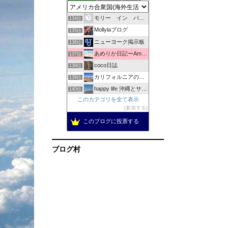
Jennyと世界へ
133位
モリー イン パラダイス + オリー＜マウイの日々＞
134位
Mollylaブログ
135位
ニューヨーク掲示板
136位
あめりか日記ーAmerica Nikkiー
137位
coco日誌
138位
カリフォルニアの陽射しの中で
139位
happy life 沖縄とサンディエゴ
140位
このカテゴリを全て表示
めおと in NEW YORK | ニューヨーク情報サイト
141位
参加する
「はちがー」のアメリカの田舎でバタバタと生きてます！駐在中。
142位
このブログに投票する
メトロポリタンダイアリー
143位
ロサンゼルス・トーランス・情報ブログ
144位
ブログ村