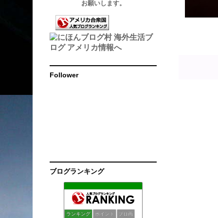
お願いします。
Follower
ブログランキング
サラのアメリカ日記
130位
アメリカ、ネバダ州から こんにちは。
131位
fukufuku日記
132位
ランキング
ポイント
ブロ画