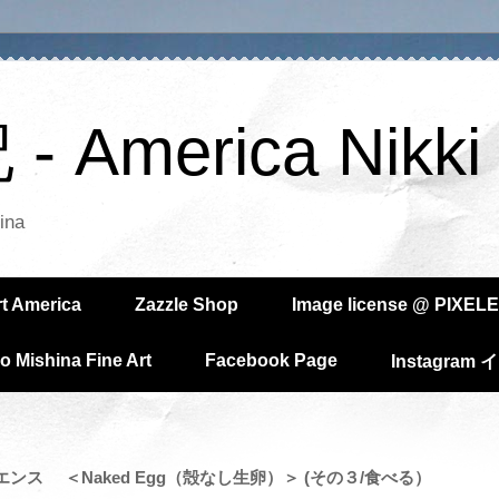
America Nikki
ina
rt America
Zazzle Shop
Image license @ PIXELE
o Mishina Fine Art
Facebook Page
Instagra
ンス ＜Naked Egg（殻なし生卵）＞ (その３/食べる）