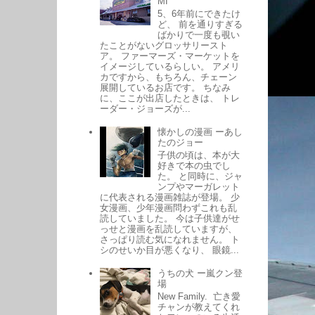
MI
5、6年前にできたけ
ど、 前を通りすぎる
ばかりで一度も覗い
たことがないグロッサリースト
ア。 ファーマーズ・マーケットを
イメージしているらしい。 アメリ
カですから、もちろん、チェーン
展開しているお店です。 ちなみ
に、ここが出店したときは、 トレ
ーダー・ジョーズが...
懐かしの漫画 ーあし
たのジョー
子供の頃は、本が大
好きで本の虫でし
た。 と同時に、ジャ
ンプやマーガレット
に代表される漫画雑誌が登場。 少
女漫画、少年漫画問わずこれも乱
読していました。 今は子供達がせ
っせと漫画を乱読していますが、
さっぱり読む気になれません。 ト
シのせいか目が悪くなり、 眼鏡...
うちの犬 ー嵐クン登
場
New Family. 亡き愛
チャンが教えてくれ