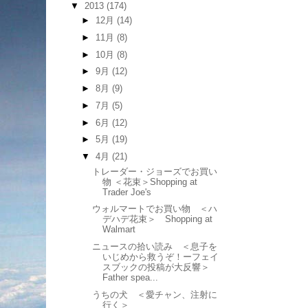
▼
2013
(174)
►
12月
(14)
►
11月
(8)
►
10月
(8)
►
9月
(12)
►
8月
(9)
►
7月
(5)
►
6月
(12)
►
5月
(19)
▼
4月
(21)
トレーダー・ジョーズでお買い
物 ＜花束＞Shopping at
Trader Joe's
ウォルマートでお買い物 ＜ハ
デハデ花束＞ Shopping at
Walmart
ニュースの拾い読み ＜息子を
いじめから救うぞ！ーフェイ
スブックの投稿が大反響＞
Father spea...
うちの犬 ＜愛チャン、注射に
行く＞