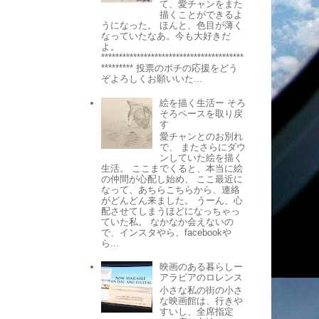
て、愛チャンをまた
描くことができるよ
うになった。 ほんと、色目が薄く
なっていたなあ。今も大好きだ
よ。
****************************************
********* 投票のポチの応援をどう
ぞよろしくお願いいた...
絵を描く生活ー そろ
そろペースを取り戻
す
愛チャンとのお別れ
で、 またさらにダウ
ンしていた絵を描く
生活。 ここまでくると、本当に絵
の仲間が心配し始め、 ここ最近に
なって、あちらこちらから、連絡
がどんどん来ました。 うーん、心
配させてしまうほどになっちゃっ
ていた私。 なかなか会えないの
で、インスタやら、facebookや
ら...
映画のある暮らしー
アラビアのロレンス
小さな私の街の小さ
な映画館は、行きや
すいし、全席指定