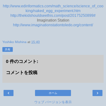
http://www.edinformatics.com/math_science/science_of_coo
king/naked_egg_experiment.htm
http://thekidshouldseethis.com/post/20175250899#
Imagination Station
http://www.imaginationstationtoledo.org/content/
Yoshiko Mishina
at
15:40
共有
0 件のコメント:
コメントを投稿
‹
›
ホーム
ウェブ バージョンを表示