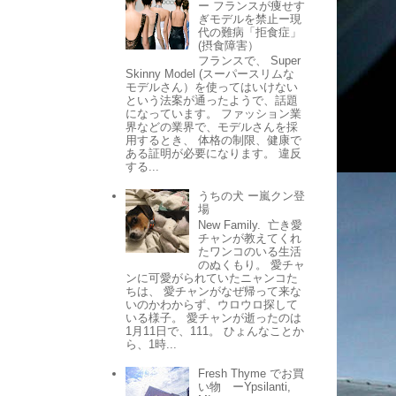
ー フランスが痩せす
ぎモデルを禁止ー現
代の難病「拒食症」
(摂食障害）
フランスで、 Super
Skinny Model (スーパースリムな
モデルさん）を使ってはいけない
という法案が通ったようで、話題
になっています。 ファッション業
界などの業界で、モデルさんを採
用するとき、 体格の制限、健康で
ある証明が必要になります。 違反
する...
うちの犬 ー嵐クン登
場
New Family. 亡き愛
チャンが教えてくれ
たワンコのいる生活
のぬくもり。 愛チャ
ンに可愛がられていたニャンコた
ちは、 愛チャンがなぜ帰って来な
いのかわからず、ウロウロ探して
いる様子。 愛チャンが逝ったのは
1月11日で、111。 ひょんなことか
ら、1時...
Fresh Thyme でお買
い物 ーYpsilanti,