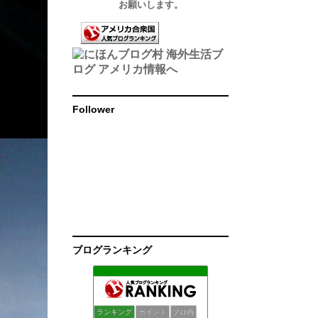
お願いします。
Follower
ブログランキング
Mikaのブログ / チワワXXとLAのこと
135位
シリコンバレーロックダウン後日記
136位
fukufuku日記
137位
ランキング
ポイント
ブロ画