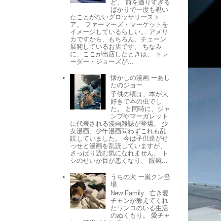
ど、 前を通りすぎる
ばかりで一度も覗い
たことがないグロッサリースト
ア。 ファーマーズ・マーケットを
イメージしているらしい。 アメリ
カですから、もちろん、チェーン
展開しているお店です。 ちなみ
に、ここが出店したときは、 トレ
ーダー・ジョーズが...
懐かしの漫画 ーあし
たのジョー
子供の頃は、本が大
好きで本の虫でし
た。 と同時に、ジャ
ンプやマーガレット
に代表される漫画雑誌が登場。 少
女漫画、少年漫画問わずこれも乱
読していました。 今は子供達がせ
っせと漫画を乱読していますが、
さっぱり読む気になれません。 ト
シのせいか目が悪くなり、 眼鏡...
うちの犬 ー嵐クン登
場
New Family. 亡き愛
チャンが教えてくれ
たワンコのいる生活
のぬくもり。 愛チャ