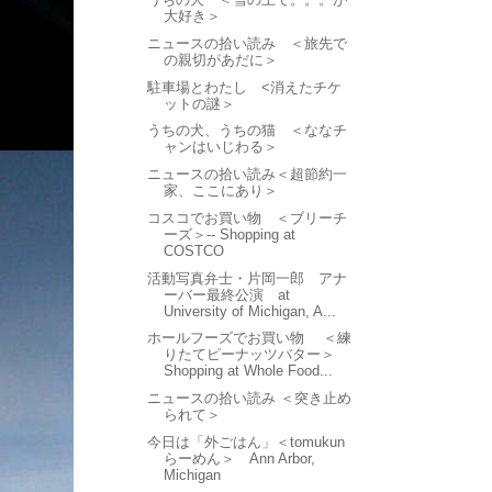
大好き＞
ニュースの拾い読み ＜旅先で
の親切があだに＞
駐車場とわたし <消えたチケ
ットの謎＞
うちの犬、うちの猫 ＜ななチ
ャンはいじわる＞
ニュースの拾い読み＜超節約一
家、ここにあり＞
コスコでお買い物 ＜ブリーチ
ーズ＞-- Shopping at
COSTCO
活動写真弁士・片岡一郎 アナ
ーバー最終公演 at
University of Michigan, A...
ホールフーズでお買い物 ＜練
りたてピーナッツバター＞
Shopping at Whole Food...
ニュースの拾い読み ＜突き止め
られて＞
今日は「外ごはん」＜tomukun
らーめん＞ Ann Arbor,
Michigan