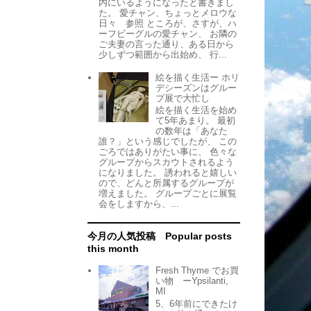
内にいるようになったと書きまし
た。 愛チャン、ちょっとメロウな
日々 参照 ところが、さすが、ハ
ーフビーグルの愛チャン、 お隣の
ご夫妻の言った通り、ある日から
少しずつ範囲から出始め、 行...
絵を描く生活ー ホリ
デシーズンはグルー
プ展で大忙し
絵を描く生活を始め
て5年あまり。 最初
の数年は「あなた
誰？」という感じでしたが、 この
ごろではありがたい事に、 色々な
グループからスカウトされるよう
になりました。 誘われると嬉しい
ので、どんと所属するグループが
増えました。 グループごとに展覧
会をしますから、...
今月の人気投稿 Popular posts
this month
Fresh Thyme でお買
い物 ーYpsilanti,
MI
5、6年前にできたけ