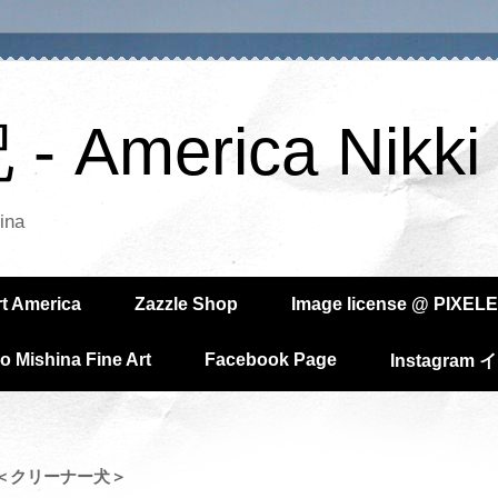
America Nikki
ina
rt America
Zazzle Shop
Image license @ PIXELE
o Mishina Fine Art
Facebook Page
Instagra
＜クリーナー犬＞