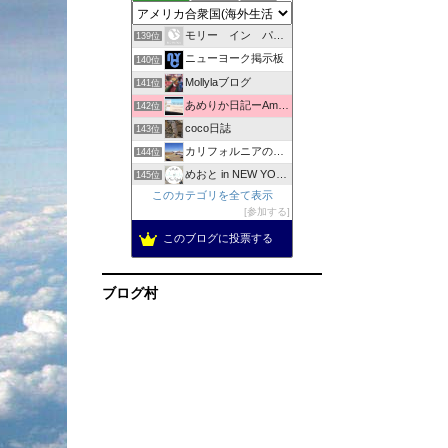
Jennyと世界へ
138位
モリー イン パラダイス + オリー＜マウイの日々＞
139位
ニューヨーク掲示板
140位
Mollylaブログ
141位
あめりか日記ーAmerica Nikkiー
142位
coco日誌
143位
カリフォルニアの陽射しの中で
144位
めおと in NEW YORK | ニューヨーク情報サイト
145位
このカテゴリを全て表示
「はちがー」のアメリカの田舎でバタバタと生きてます！駐在中。
146位
参加する
メトロポリタンダイアリー
147位
このブログに投票する
ロサンゼルス・トーランス・情報ブログ
148位
American FOODS
149位
ブログ村