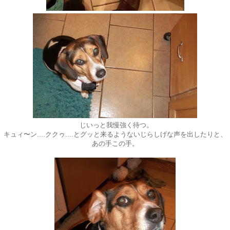
じいっと我慢強く待つ。
キュィ〜ン....ククゥ....とグッと来るようないじらしげな声を出したりと、
あの手この手。