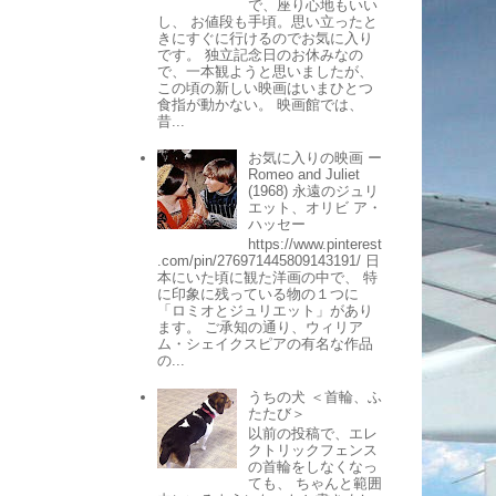
で、座り心地もいい
し、 お値段も手頃。思い立ったと
きにすぐに行けるのでお気に入り
です。 独立記念日のお休みなの
で、一本観ようと思いましたが、
この頃の新しい映画はいまひとつ
食指が動かない。 映画館では、
昔...
お気に入りの映画 ー
Romeo and Juliet
(1968) 永遠のジュリ
エット、オリビ ア・
ハッセー
https://www.pinterest
.com/pin/276971445809143191/ 日
本にいた頃に観た洋画の中で、 特
に印象に残っている物の１つに
「ロミオとジュリエット」があり
ます。 ご承知の通り、ウィリア
ム・シェイクスピアの有名な作品
の...
うちの犬 ＜首輪、ふ
たたび＞
以前の投稿で、エレ
クトリックフェンス
の首輪をしなくなっ
ても、 ちゃんと範囲