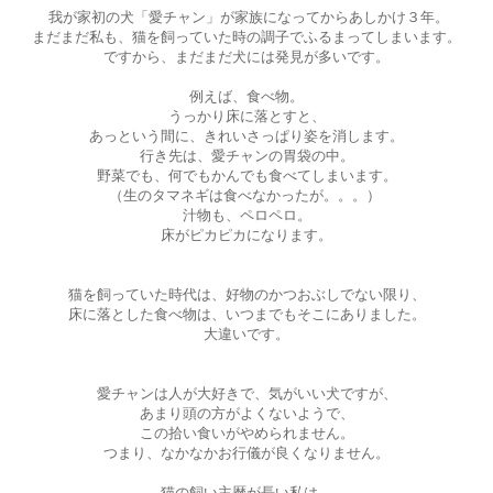
我が家初の犬「愛チャン」が家族になってからあしかけ３年。
まだまだ私も、猫を飼っていた時の調子でふるまってしまいます。
ですから、まだまだ犬には発見が多いです。
例えば、食べ物。
うっかり床に落とすと、
あっという間に、きれいさっぱり姿を消します。
行き先は、愛チャンの胃袋の中。
野菜でも、何でもかんでも食べてしまいます。
（生のタマネギは食べなかったが。。。）
汁物も、ペロペロ。
床がピカピカになります。
猫を飼っていた時代は、好物のかつおぶしでない限り、
床に落とした食べ物は、いつまでもそこにありました。
大違いです。
愛チャンは人が大好きで、気がいい犬ですが、
あまり頭の方がよくないようで、
この拾い食いがやめられません。
つまり、なかなかお行儀が良くなりません。
猫の飼い主暦が長い私は、