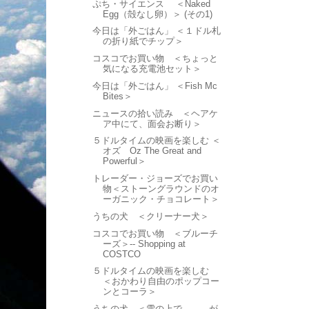
ぷち・サイエンス ＜Naked
Egg（殻なし卵）＞ (その1)
今日は「外ごはん」 ＜１ドル札
の折り紙でチップ＞
コスコでお買い物 ＜ちょっと
気になる充電池セット＞
今日は「外ごはん」 ＜Fish Mc
Bites＞
ニュースの拾い読み ＜ヘアケ
ア中にて、面会お断り＞
５ドルタイムの映画を楽しむ ＜
オズ Oz The Great and
Powerful＞
トレーダー・ジョーズでお買い
物＜ストーングラウンドのオ
ーガニック・チョコレート＞
うちの犬 ＜クリーナー犬＞
コスコでお買い物 ＜ブルーチ
ーズ＞-- Shopping at
COSTCO
５ドルタイムの映画を楽しむ
＜おかわり自由のポップコー
ンとコーラ＞
うちの犬 ＜雪の上で。。。が