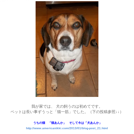
我が家では、 犬の飼うのは初めてです。
ペットは長い事ずうっと「猫一筋」でした。（下の投稿参照↓↓）
うちの猫 「猫あんか」 そして今は「犬あんか」
http://www.americanikki.com/2013/01/blog-post_21.html