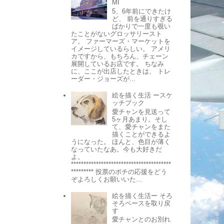
MI
5、6年前にできたけ
ど、 前を通りすぎる
ばかりで一度も覗い
たことがないグロッサリースト
ア。 ファーマーズ・マーケットを
イメージしているらしい。 アメリ
カですから、もちろん、チェーン
展開しているお店です。 ちなみ
に、ここが出店したときは、 トレ
ーダー・ジョーズが...
絵を描く生活 ースケ
ッチブック
愛チャンを見送って
5ヶ月あまり。そし
て、愛チャンをまた
描くことができるよ
うになった。 ほんと、色目が薄く
なっていたなあ。今も大好きだ
よ。
****************************************
********* 投票のポチの応援をどう
ぞよろしくお願いいた...
絵を描く生活ー そろ
そろペースを取り戻
す
愛チャンとのお別れ