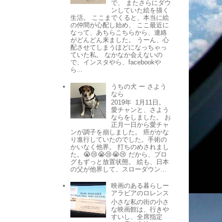
で、 またさらにダウ
ンしていた絵を描く
生活。 ここまでくると、本当に絵
の仲間が心配し始め、 ここ最近に
なって、あちらこちらから、連絡
がどんどん来ました。 うーん、心
配させてしまうほどになっちゃっ
ていた私。 なかなか会えないの
で、インスタやら、facebookや
ら...
うちの犬 ー さよう
なら
2019年 1月11日。
愛チャンと、さよう
ならをしました。 お
正月一日から愛チャ
ンが調子を崩しました。 癌がかな
り進行していたのでした。手術の
かいなく他界。 打ちのめされまし
た。😭😢😭😢😭😢 だから、ブロ
グもずっと放置状態。 絵も、日本
の父が他界して、スローダウン...
映画のある暮らしー
アラビアのロレンス
小さな私の街の小さ
な映画館は、行きや
すいし、全席指定