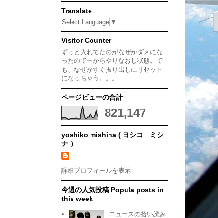
Translate
Select Language
▼
Visitor Counter
ずっと入れてたのがなぜかダメにな
ったので一からやりなおし状態。で
も、なぜかすぐ振り出しにリセット
になっちゃう。。。
ページビューの合計
821,147
yoshiko mishina ( ヨシコ ミシ
ナ ）
詳細プロフィールを表示
今週の人気投稿 Popula posts in
this week
ニュースの拾い読み