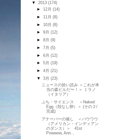
▼
2013
(174)
►
12月
(14)
►
11月
(8)
►
10月
(8)
►
9月
(12)
►
8月
(9)
►
7月
(5)
►
6月
(12)
►
5月
(19)
►
4月
(21)
▼
3月
(23)
ニュースの拾い読み ＜これが本
当の森ビルだ〜！＞ ミラノ
（イタリア）
ぷち・サイエンス ＜Naked
Egg（殻なし卵）＞ (その２/
完成)
アナーバーの催し ＜パウワウ
（アメリカン・インディアン
のダンス）＞ 41st
Powwow, Ann...