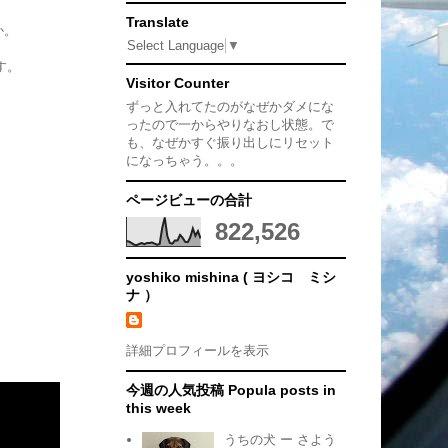
Translate
か。
Select Language
▼
す。
Visitor Counter
ずっと入れてたのがなぜかダメにな
ったので一からやりなおし状態。で
も、なぜかすぐ振り出しにリセット
になっちゃう。。。
ページビューの合計
822,526
yoshiko mishina ( ヨシコ ミシ
ナ ）
詳細プロフィールを表示
今週の人気投稿 Popula posts in
this week
うちの犬 ー さよう