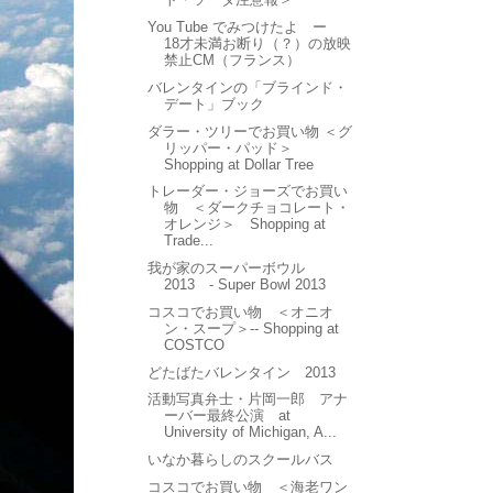
You Tube でみつけたよ ー
18才未満お断り（？）の放映
禁止CM（フランス）
バレンタインの「ブラインド・
デート」ブック
ダラー・ツリーでお買い物 ＜グ
リッパー・パッド＞
Shopping at Dollar Tree
トレーダー・ジョーズでお買い
物 ＜ダークチョコレート・
オレンジ＞ Shopping at
Trade...
我が家のスーパーボウル
2013 - Super Bowl 2013
コスコでお買い物 ＜オニオ
ン・スープ＞-- Shopping at
COSTCO
どたばたバレンタイン 2013
活動写真弁士・片岡一郎 アナ
ーバー最終公演 at
University of Michigan, A...
いなか暮らしのスクールバス
コスコでお買い物 ＜海老ワン