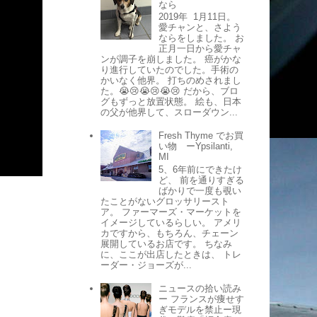
なら
2019年 1月11日。
愛チャンと、さよう
ならをしました。 お
正月一日から愛チャ
ンが調子を崩しました。 癌がかな
り進行していたのでした。手術の
かいなく他界。 打ちのめされまし
た。😭😢😭😢😭😢 だから、ブロ
グもずっと放置状態。 絵も、日本
の父が他界して、スローダウン...
Fresh Thyme でお買
い物 ーYpsilanti,
MI
5、6年前にできたけ
ど、 前を通りすぎる
ばかりで一度も覗い
たことがないグロッサリースト
ア。 ファーマーズ・マーケットを
イメージしているらしい。 アメリ
カですから、もちろん、チェーン
展開しているお店です。 ちなみ
に、ここが出店したときは、 トレ
ーダー・ジョーズが...
ニュースの拾い読み
ー フランスが痩せす
ぎモデルを禁止ー現