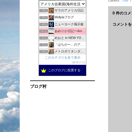
Labels:
You
アメリカ、ネバダ州から こんにちは。
137位
サラのアメリカ日記
138位
0 件のコメ
Mollylaブログ
139位
コメントを
ニューヨーク掲示板
140位
あめりか日記ーAmerica Nikkiー
141位
めおと in NEW YORK | ニューヨーク情報サイト
142位
「はちがー」のアメリカの田舎でバタバタと生きてます！駐在中。
143位
メトロポリタンダイアリー
144位
このカテゴリを全て表示
ロサンゼルス・トーランス・情報ブログ
145位
参加する
American FOODS
146位
このブログに投票する
ハワイ生活の最新お得情報。
147位
まるさん、アメリカ生活の知恵
148位
ブログ村