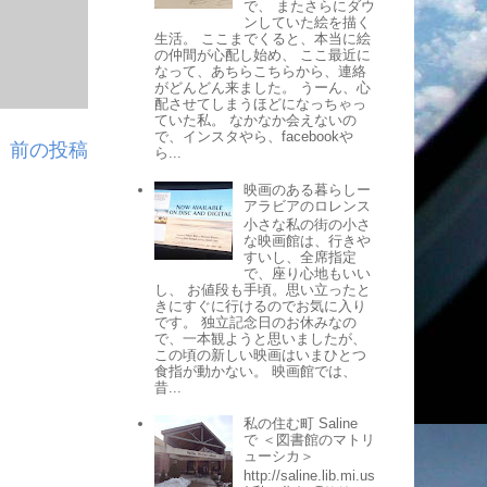
で、 またさらにダウ
ンしていた絵を描く
生活。 ここまでくると、本当に絵
の仲間が心配し始め、 ここ最近に
なって、あちらこちらから、連絡
がどんどん来ました。 うーん、心
配させてしまうほどになっちゃっ
ていた私。 なかなか会えないの
で、インスタやら、facebookや
前の投稿
ら...
映画のある暮らしー
アラビアのロレンス
小さな私の街の小さ
な映画館は、行きや
すいし、全席指定
で、座り心地もいい
し、 お値段も手頃。思い立ったと
きにすぐに行けるのでお気に入り
です。 独立記念日のお休みなの
で、一本観ようと思いましたが、
この頃の新しい映画はいまひとつ
食指が動かない。 映画館では、
昔...
私の住む町 Saline
で ＜図書館のマトリ
ューシカ＞
http://saline.lib.mi.us