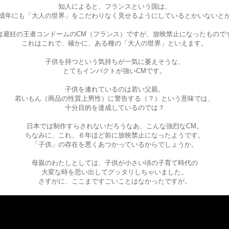
知人によると、フランスという国は、
成年にも「大人の世界」をこだわりなく見せるようにしているとかいないと
は避妊の王者コンドームのCM（フランス）ですが、放映禁止になったもので
これはこれで、確かに、ある種の「大人の世界」といえます。
子供を持つという気持ちが一気に萎えそうな、
とてもインパクトが強いCMです。
子供を連れているのは若い父親。
若いもん（商品の性質上男性）に警告する（？）という意味では、
十分目的を達成しているのでは？
日本では制作すらされないだろうなあ、こんな強烈なCM。
ちなみに、これ、６年ほど前に放映禁止になったようです。
「子供」の存在を悪くあつかっているからでしょうか。
母親のわたしとしては、子供が小さい頃の子育て時代の
大変な時を思い出してグッタリしちゃいました。
さすがに、ここまですごいことはなかったですが。