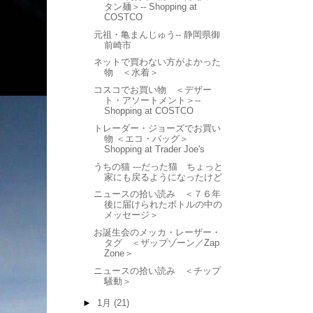
タン麺＞-- Shopping at
COSTCO
元祖・亀まんじゅう-- 静岡県御
前崎市
ネットで買わない方がよかった
物 ＜水着＞
コスコでお買い物 ＜デザー
ト・アソートメント＞--
Shopping at COSTCO
トレーダー・ジョーズでお買い
物 ＜エコ・バッグ＞
Shopping at Trader Joe's
うちの猫 ---だった猫 ちょっと
家にも戻るようになったけど
ニュースの拾い読み ＜７６年
後に届けられたボトルの中の
メッセージ＞
お誕生会のメッカ・レーザー・
タグ ＜ザップゾーン／Zap
Zone＞
ニュースの拾い読み ＜チップ
騒動＞
►
1月
(21)