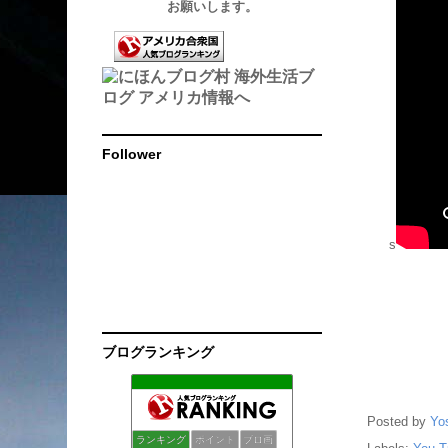
お願いします。
Follower
s
ブログランキング
fukufuku日記
134位
Jennyと世界へ
135位
Posted by
Yo
モリー イン パラダイス + オリー＜マウイの日々＞
136位
ランキング
ポイント
ブロ画