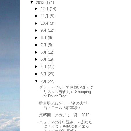
▼
2013
(174)
►
12月
(14)
►
11月
(8)
►
10月
(8)
►
9月
(12)
►
8月
(9)
►
7月
(5)
►
6月
(12)
►
5月
(19)
►
4月
(21)
►
3月
(23)
▼
2月
(22)
ダラー・ツリーでお買い物 ＜ク
リスタル芳香剤＞ Shopping
at Dollar Tree
駐車場とわたし <冬の大型
店・モールの駐車場＞
第85回 アカデミー賞 2013
ニュースの拾い読み ＜あなた
に「うつ」を呼ぶダイエッ
ト・ソーダ注意報＞