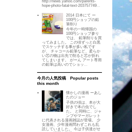
http://news.yahoo.com/parents-
hope-photo-fatal-text-203757749...
2014 日本にて ー
100円ショップの鉛
筆削り
今年の一時帰国の
100円ショップ参り
では、 鉛筆削りを買
ってみました。 この頃ずっと白黒
でスケッチする事が多い私です
が、 チャコール鉛筆など、柔らか
い芯の物は出先で削ると芯が折れ
てしまいます。 がーん アート専用
の鉛筆は高いのでショッ...
今月の人気投稿 Popular posts
this month
懐かしの漫画 ーあし
たのジョー
子供の頃は、本が大
好きで本の虫でし
た。 と同時に、ジャ
ンプやマーガレット
に代表される漫画雑誌が登場。 少
女漫画、少年漫画問わずこれも乱
読していました。 今は子供達がせ