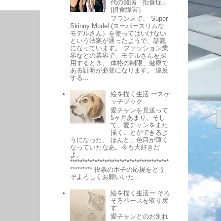
代の難病「拒食症」
(摂食障害）
フランスで、 Super
Skinny Model (スーパースリムな
モデルさん）を使ってはいけない
という法案が通ったようで、話題
になっています。 ファッション業
界などの業界で、モデルさんを採
用するとき、 体格の制限、健康で
ある証明が必要になります。 違反
する...
絵を描く生活 ースケ
ッチブック
愛チャンを見送って
5ヶ月あまり。そし
て、愛チャンをまた
描くことができるよ
うになった。 ほんと、色目が薄く
なっていたなあ。今も大好きだ
よ。
****************************************
********* 投票のポチの応援をどう
ぞよろしくお願いいた...
絵を描く生活ー そろ
そろペースを取り戻
す
愛チャンとのお別れ