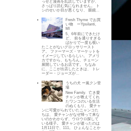
っせと漫画を乱読していますが、
さっぱり読む気になれません。 ト
シのせいか目が悪くなり、 眼鏡...
Fresh Thyme でお買
い物 ーYpsilanti,
MI
5、6年前にできたけ
ど、 前を通りすぎる
ばかりで一度も覗い
たことがないグロッサリースト
ア。 ファーマーズ・マーケットを
イメージしているらしい。 アメリ
カですから、もちろん、チェーン
展開しているお店です。 ちなみ
に、ここが出店したときは、 トレ
ーダー・ジョーズが...
うちの犬 ー嵐クン登
場
New Family. 亡き愛
チャンが教えてくれ
たワンコのいる生活
のぬくもり。 愛チャ
ンに可愛がられていたニャンコた
ちは、 愛チャンがなぜ帰って来な
いのかわからず、ウロウロ探して
いる様子。 愛チャンが逝ったのは
1月11日で、111。 ひょんなことか