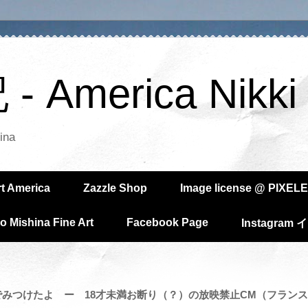
America Nikki
ina
rt America
Zazzle Shop
Image license @ PIXELE
o Mishina Fine Art
Facebook Page
Instagra
be でみつけたよ ー 18才未満お断り（？）の放映禁止CM（フラン