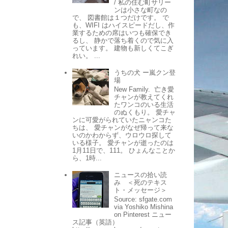
/ 私の住む町サリー
ンは小さな町なの
で、 図書館は１つだけです。 で
も、WIFI はハイスピードだし、作
業するための席はいつも確保でき
るし、 静かで落ち着くので気に入
っています。 建物も新しくてこぎ
れい。 ...
うちの犬 ー嵐クン登
場
New Family. 亡き愛
チャンが教えてくれ
たワンコのいる生活
のぬくもり。 愛チャ
ンに可愛がられていたニャンコた
ちは、 愛チャンがなぜ帰って来な
いのかわからず、ウロウロ探して
いる様子。 愛チャンが逝ったのは
1月11日で、111。 ひょんなことか
ら、1時...
ニュースの拾い読
み ＜死のテキス
ト・メッセージ＞
Source: sfgate.com
via Yoshiko Mishina
on Pinterest ニュー
ス記事（英語）