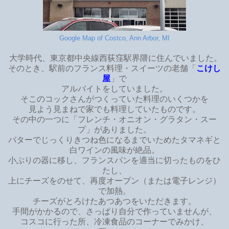
Google Map of Costco, Ann Arbor, MI
大学時代、東京都中央線西荻窪駅界隈に住んでいました。
そのとき、駅前のフランス料理・スイーツの老舗「
こけし
屋
」で
アルバイトをしていました。
そこのコックさんがつくっていた料理のいくつかを
見よう見まねで家でも料理していたものです。
その中の一つに「フレンチ・オニオン・グラタン・スー
プ」がありました。
バターでじっくりきつね色になるまでいためたタマネギと
白ワインの風味が絶品。
小ぶりの器に移し、フランスパンを適当に切ったものをひ
たし、
上にチーズをのせて、再度オーブン（または電子レンジ）
で加熱。
チーズがとろけたあつあつをいただきます。
手間がかかるので、さっぱり自分で作っていませんが、
コスコに行った所、冷凍食品のコーナーでみかけ、