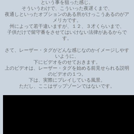
という事を狙った感じ。
そういうわけで、こういった夜遅くまで、
夜通しといったオプションのある所がけっこうあるのがア
メリカです。
州によって若干違いますが、１２、３才くらいまで、
子供だけで留守番をさせてはいけない法律があるからで
す。
さて、レーザー・タグがどんな感じなのかイメージしやす
いように、
下にビデオをのせておきます。
上のビデオは、レーザー・タグを始める前見せられる説明
のビデオの１つ。
下は、実際にプレイしている風景。
ただし、ここはザップゾーンではないです。