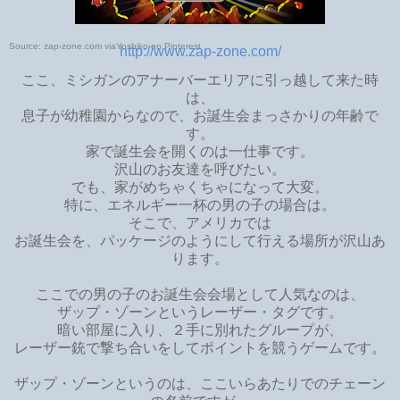
Source:
zap-zone.com
via
Yoshiko
on
Pinterest
http://www.zap-zone.com/
ここ、ミシガンのアナーバーエリアに引っ越して来た時
は、
息子が幼稚園からなので、お誕生会まっさかりの年齢で
す。
家で誕生会を開くのは一仕事です。
沢山のお友達を呼びたい。
でも、家がめちゃくちゃになって大変。
特に、エネルギー一杯の男の子の場合は。
そこで、アメリカでは
お誕生会を、パッケージのようにして行える場所が沢山あ
ります。
ここでの男の子のお誕生会会場として人気なのは、
ザップ・ゾーンというレーザー・タグです。
暗い部屋に入り、２手に別れたグループが、
レーザー銃で撃ち合いをしてポイントを競うゲームです。
ザップ・ゾーンというのは、ここいらあたりでのチェーン