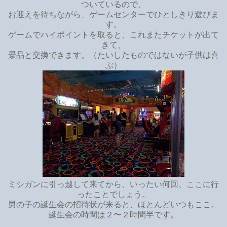
ついているので、
お迎えを待ちながら、ゲームセンターでひとしきり遊びま
す。
ゲームでハイポイントを取ると、これまたチケットが出て
きて、
景品と交換できます。（たいしたものではないが子供は喜
ぶ）
ミシガンに引っ越して来てから、いったい何回、ここに行
ったことでしょう。
男の子の誕生会の招待状が来ると、ほとんどいつもここ。
誕生会の時間は２〜２時間半です。