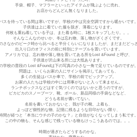
手袋、帽子、マフラーといったアイテムが飛ぶように売れ、
お店からどんどん無くなりました。
バスを待っている間は寒いですが、学校の中は完全空調ですから暖かいです
子供達は上に着ていた服を脱ぎ、薄着になります。
何枚も重ね着している子は、また着る時に、1枚スキップしたり。。。
そんなこんなのせいか、冬は忘れ物、落し物がざくざくです。
のさなかのピーク時から比べると半分くらいになりましたが、まだまだどっ
出入り口のオフィスの前に特別にテーブルを置いています。
アメリカでは、忘れ物や落し物を置いてある所を
Lost &Found と呼び、
子供達が沢山来る所には大抵あります。
の学校の普段の Lost &Foundは下の写真の小さな一角で足りているのですが
問題は、いくらお家の人にサインを掲示してあっても、
多くの生徒はバスか車で、学校の前でピックアップ。
お家の人たちは学校の中には用事がないと入って来ません。
ランチボックスなどはすぐ気づくのではないかと思うのですが、
ピカピカのスノーブーツ、靴、ボール、新品同様の手袋などなど、
どうも名前が書いてない。
名前を書いておかないと、我が子の靴、上着も、
よっぽど個性的な物、記憶に残るような目印がない限り、
時間が経つと「本当にウチの子のかな？」と自信がなくなってしまう私です
この中の物も、そんな感じで残っている物もけっこうあるのでは。。。
時期が過ぎたらどうするのかな。