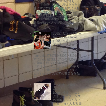
で、座り心地もいい
し、 お値段も手頃。思い立ったと
きにすぐに行けるのでお気に入り
です。 独立記念日のお休みなの
で、一本観ようと思いましたが、
この頃の新しい映画はいまひとつ
食指が動かない。 映画館では、
昔...
お気に入りの映画 ー
Romeo and Juliet
(1968) 永遠のジュリ
エット、オリビ ア・
ハッセー
https://www.pinterest
.com/pin/276971445809143191/ 日
本にいた頃に観た洋画の中で、 特
に印象に残っている物の１つに
「ロミオとジュリエット」があり
ます。 ご承知の通り、ウィリア
ム・シェイクスピアの有名な作品
の...
うちの犬 ＜首輪、ふ
たたび＞
以前の投稿で、エレ
クトリックフェンス
の首輪をしなくなっ
ても、 ちゃんと範囲