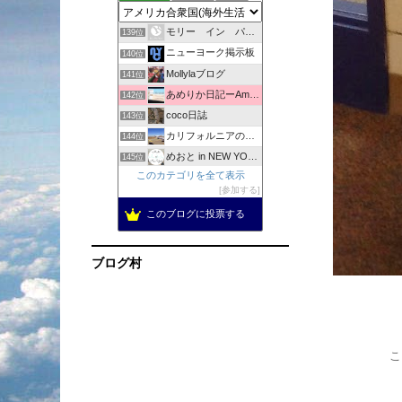
Jennyと世界へ
138位
モリー イン パラダイス + オリー＜マウイの日々＞
139位
ニューヨーク掲示板
140位
Mollylaブログ
141位
あめりか日記ーAmerica Nikkiー
142位
coco日誌
143位
カリフォルニアの陽射しの中で
144位
めおと in NEW YORK | ニューヨーク情報サイト
145位
このカテゴリを全て表示
「はちがー」のアメリカの田舎でバタバタと生きてます！駐在中。
146位
参加する
メトロポリタンダイアリー
147位
このブログに投票する
ロサンゼルス・トーランス・情報ブログ
148位
American FOODS
149位
ブログ村
こ