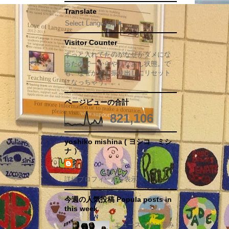
Translate
Select Language
▼
Visitor Counter
ずっと入れてたのがなぜかダメにな
ったので一からやりなおし状態。で
も、なぜかすぐ振り出しにリセット
になっちゃう。。。
ページビューの合計
821,106
yoshiko mishina ( ヨシコ ミシ
ナ ）
詳細プロフィールを表示
今週の人気投稿 Popula posts in
this week
ニュースの拾い読み