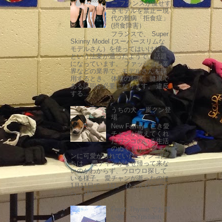
ー フランスが痩せす
ぎモデルを禁止ー現
代の難病「拒食症」
(摂食障害）
フランスで、 Super
Skinny Model (スーパースリムな
モデルさん）を使ってはいけない
という法案が通ったようで、話題
になっています。 ファッション業
界などの業界で、モデルさんを採
用するとき、 体格の制限、健康で
ある証明が必要になります。 違反
する...
うちの犬 ー嵐クン登
場
New Family. 亡き愛
チャンが教えてくれ
たワンコのいる生活
のぬくもり。 愛チャ
ンに可愛がられていたニャンコた
ちは、 愛チャンがなぜ帰って来な
いのかわからず、ウロウロ探して
いる様子。 愛チャンが逝ったのは
1月11日で、111。 ひょんなことか
ら、1時...
Fresh Thyme でお買
い物 ーYpsilanti,