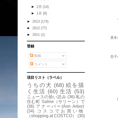
►
2月
(14)
►
1月
(9)
►
2013
(174)
►
2012
(77)
►
2011
(1)
真冬
登録
投稿
息子
コメント
項目リスト（ラベル）
うちの犬
(68)
絵を描
く生活
(60)
生活
(53)
ニュースの拾い読み
(36)
私の
住む町 Saline（サリーン）で
(36)
アナーバー(Ann Arbor)
(34)
コスコでお買い物
（shopping at COSTCO）
(30)