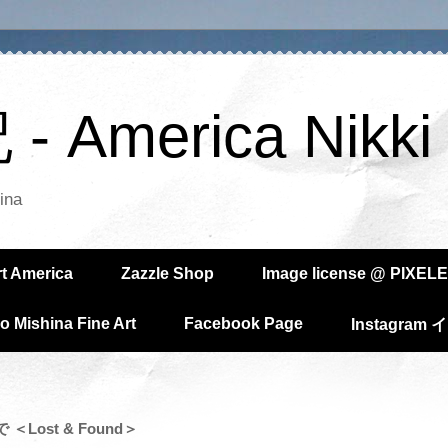
America Nikki
ina
rt America
Zazzle Shop
Image license @ PIXELE
o Mishina Fine Art
Facebook Page
Instagra
＜Lost & Found＞