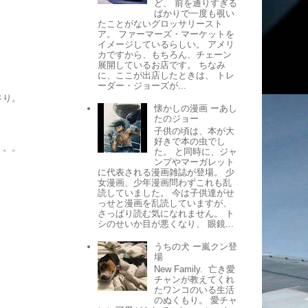
ど、 前を通りすぎる
ばかりで一度も覗い
たことがないグロッサリースト
ア。 ファーマーズ・マーケットを
イメージしているらしい。 アメリ
。
カですから、もちろん、チェーン
展開しているお店です。 ちなみ
に、ここが出店したときは、 トレ
ーダー・ジョーズが...
さり。
懐かしの漫画 ーあし
たのジョー
子供の頃は、本が大
好きで本の虫でし
。。。
た。 と同時に、ジャ
ンプやマーガレット
に代表される漫画雑誌が登場。 少
女漫画、少年漫画問わずこれも乱
読していました。 今は子供達がせ
っせと漫画を乱読していますが、
さっぱり読む気になれません。 ト
シのせいか目が悪くなり、 眼鏡...
うちの犬 ー嵐クン登
場
。
New Family. 亡き愛
チャンが教えてくれ
たワンコのいる生活
のぬくもり。 愛チャ