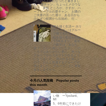
内にいるようになったと書きまし
た。 愛チャン、ちょっとメロウな
日々 参照 ところが、さすが、ハ
ーフビーグルの愛チャン、 お隣の
ご夫妻の言った通り、ある日から
少しずつ範囲から出始め、 行...
絵を描く生活ー ホリ
デシーズンはグルー
プ展で大忙し
絵を描く生活を始め
て5年あまり。 最初
の数年は「あなた
誰？」という感じでしたが、 この
ごろではありがたい事に、 色々な
グループからスカウトされるよう
になりました。 誘われると嬉しい
ので、どんと所属するグループが
増えました。 グループごとに展覧
会をしますから、...
今月の人気投稿 Popular posts
this month
Fresh Thyme でお買
い物 ーYpsilanti,
MI
5、6年前にできたけ