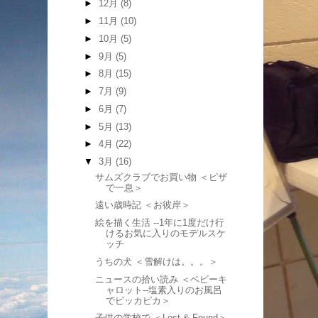
►
12月
(8)
►
11月
(10)
►
10月
(5)
►
9月
(5)
►
8月
(15)
►
7月
(9)
►
6月
(7)
►
5月
(13)
►
4月
(22)
▼
3月
(16)
サムズクラブでお買い物 ＜ピザ
で一息＞
遠い歳時記 ＜お彼岸＞
絵を描く生活 --1年に1度だけ行
けるお気に入りのモデルスケ
ッチ
うちの犬 ＜雪解けは。。。＞
ニュースの拾い読み ＜ベビーキ
ャロット--塩素入りのお風呂
でピッカピカ＞
子供の学校で ＜Lost & Found＞