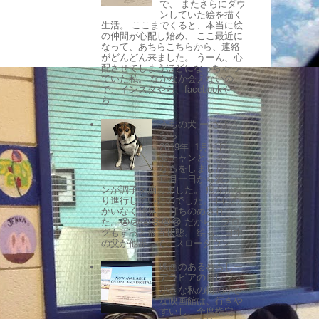
で、 またさらにダウ
ンしていた絵を描く
生活。 ここまでくると、本当に絵
の仲間が心配し始め、 ここ最近に
なって、あちらこちらから、連絡
がどんどん来ました。 うーん、心
配させてしまうほどになっちゃっ
ていた私。 なかなか会えないの
で、インスタやら、facebookや
ら...
うちの犬 ー さよう
なら
2019年 1月11日。
愛チャンと、さよう
ならをしました。 お
正月一日から愛チャ
ンが調子を崩しました。 癌がかな
り進行していたのでした。手術の
かいなく他界。 打ちのめされまし
た。😭😢😭😢😭😢 だから、ブロ
グもずっと放置状態。 絵も、日本
の父が他界して、スローダウン...
映画のある暮らしー
アラビアのロレンス
小さな私の街の小さ
な映画館は、行きや
すいし、全席指定