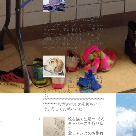
MI
5、6年前にできたけ
ど、 前を通りすぎる
ばかりで一度も覗い
たことがないグロッサリースト
ア。 ファーマーズ・マーケットを
イメージしているらしい。 アメリ
カですから、もちろん、チェーン
展開しているお店です。 ちなみ
に、ここが出店したときは、 トレ
ーダー・ジョーズが...
絵を描く生活 ースケ
ッチブック
愛チャンを見送って
5ヶ月あまり。そし
て、愛チャンをまた
描くことができるよ
うになった。 ほんと、色目が薄く
なっていたなあ。今も大好きだ
よ。
****************************************
********* 投票のポチの応援をどう
ぞよろしくお願いいた...
絵を描く生活ー そろ
す。
そろペースを取り戻
す
愛チャンとのお別れ