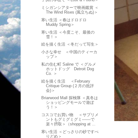
ミシガンシアターで映画鑑賞 ＜
The Wind Rises (風立ちぬ)＞
寒い生活 ＜春はドロドロ
Muddy Spring＞
寒い生活 ＜今度こそ、最後の
雪！＞
絵を描く生活 ＜冬だって写生＞
小さな幸せ ＜中国のティーカ
ップ＞
私の住む町 Saline で ＜グルメ
ホットドッグ Detroit Dog
Co. ＞
絵を描く生活 ＜February
Critique Group (２月の批評
会)＞
Briarwood Mall 探検隊 ＜真冬は
ショッピングモールで遊ぼ
う！＞
コスコでお買い物 ＜サプリメ
ントもグミグミグミ-------で
楽々摂取＞（shopping at ...
寒い生活 ＜どっさりの砂ですべ
りどめ＞