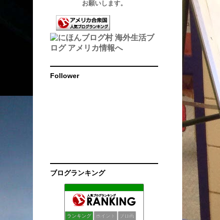
お願いします。
Follower
ブログランキング
Mikaのブログ / チワワXXとLAのこと
135位
シリコンバレーロックダウン後日記
136位
fukufuku日記
137位
ランキング
ポイント
ブロ画