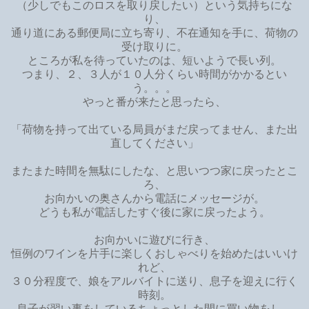
（少しでもこのロスを取り戻したい）という気持ちにな
り、
通り道にある郵便局に立ち寄り、不在通知を手に、荷物の
受け取りに。
ところが私を待っていたのは、短いようで長い列。
つまり、２、３人が１０人分くらい時間がかかるとい
う。。。
やっと番が来たと思ったら、
「荷物を持って出ている局員がまだ戻ってません、また出
直してください」
またまた時間を無駄にしたな、と思いつつ家に戻ったとこ
ろ、
お向かいの奥さんから電話にメッセージが。
どうも私が電話したすぐ後に家に戻ったよう。
お向かいに遊びに行き、
恒例のワインを片手に楽しくおしゃべりを始めたはいいけ
れど、
３０分程度で、娘をアルバイトに送り、息子を迎えに行く
時刻。
息子が習い事をしているちょっとした間に買い物をし、