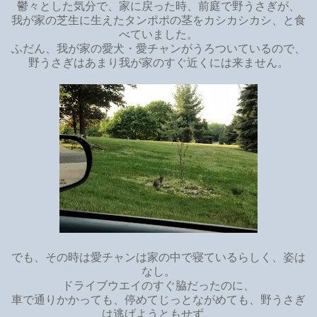
鬱々とした気分で、家に戻った時、前庭で野うさぎが、
我が家の芝生に生えたタンポポの茎をカシカシカシ、と食
べていました。
ふだん、我が家の愛犬・愛チャンがうろついているので、
野うさぎはあまり我が家のすぐ近くには来ません。
でも、その時は愛チャンは家の中で寝ているらしく、姿は
なし。
ドライブウエイのすぐ脇だったのに、
車で通りかかっても、停めてじっとながめても、野うさぎ
は逃げようともせず、