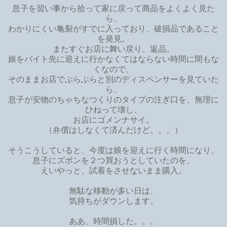
息子を習い事から拾って家に戻って商品をよくよく見た
ら、
わかりにくい亀裂がすでに入っており、破損品であること
を発見。
またすぐお店に舞い戻り、返品。
娘をバイト先に迎えに行かなくてはならない時間に間もな
くなので、
そのままお店でぶらぶらと別のディスペンサーを見ていた
ら、
息子が安物のちゃちなつくりのタイプの注ぎ口を、無理に
ひねって壊し、
お店にゴメンナサイ。
（弁償はしなくて済んだけど。。。）
そうこうしていると、今度は娘を迎えに行く時間になり、
息子にズボンを２つ買おうとしていたのを、
えいやっと、試着をさせないまま購入。
無駄な移動が多い日は、
気持ちがダウンします。
ああ、時間損した。。。